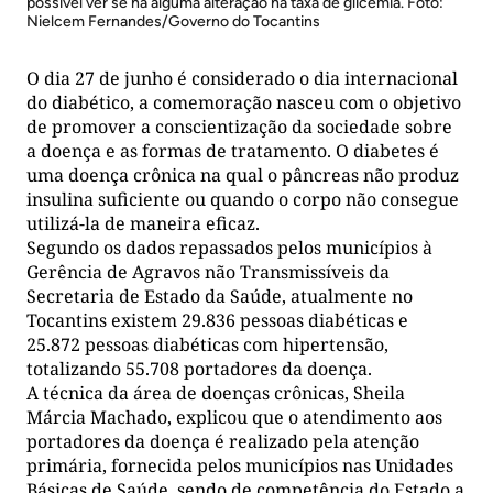
possível ver se há alguma alteração na taxa de glicemia. Foto:
Nielcem Fernandes/Governo do Tocantins
O dia 27 de junho é considerado o dia internacional
do diabético, a comemoração nasceu com o objetivo
de promover a conscientização da sociedade sobre
a doença e as formas de tratamento. O diabetes é
uma doença crônica na qual o pâncreas não produz
insulina suficiente ou quando o corpo não consegue
utilizá-la de maneira eficaz.
Segundo os dados repassados pelos municípios à
Gerência de Agravos não Transmissíveis da
Secretaria de Estado da Saúde, atualmente no
Tocantins existem 29.836 pessoas diabéticas e
25.872 pessoas diabéticas com hipertensão,
totalizando 55.708 portadores da doença.
A técnica da área de doenças crônicas, Sheila
Márcia Machado, explicou que o atendimento aos
portadores da doença é realizado pela atenção
primária, fornecida pelos municípios nas Unidades
Básicas de Saúde, sendo de competência do Estado a