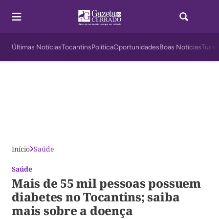
Últimas Notícias
Tocantins
Política
Oportunidades
Boas Notícias
Turis
Início
Saúde
Saúde
Mais de 55 mil pessoas possuem
diabetes no Tocantins; saiba
mais sobre a doença