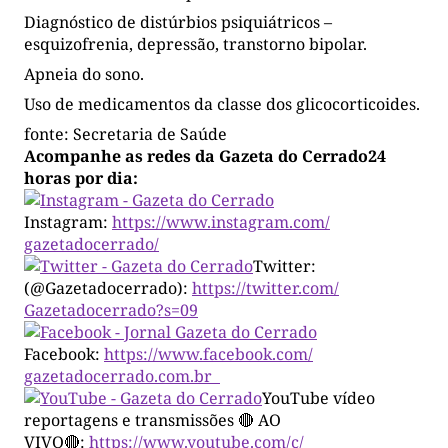
Diagnóstico de distúrbios psiquiátricos –
esquizofrenia, depressão, transtorno bipolar.
Apneia do sono.
Uso de medicamentos da classe dos glicocorticoides.
fonte: Secretaria de Saúde
Acompanhe as redes da Gazeta do Cerrado24
horas por dia:
Instagram:
https://www.instagram.com/
gazetadocerrado/
Twitter:
(@Gazetadocerrado):
https://twitter.com/
Gazetadocerrado?s=09
Facebook:
https://www.facebook.com/
gazetadocerrado.com.br
YouTube vídeo
reportagens e transmissões 🔴 AO
VIVO🔴:
https://www.youtube.com/c/