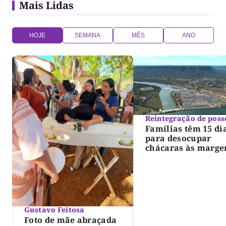
Mais Lidas
HOJE
SEMANA
MÊS
ANO
Reintegração de poss
Famílias têm 15 di
para desocupar
chácaras às marge
do lago de Lajeado
determina Justiça
Gustavo Feitosa
Foto de mãe abraçada