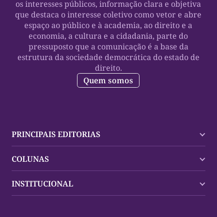
os interesses públicos, informação clara e objetiva
que destaca o interesse coletivo como vetor e abre
espaço ao público e à academia, ao direito e a
economia, a cultura e a cidadania, parte do
pressuposto que a comunicação é a base da
estrutura da sociedade democrática do estado de
direito.
Quem somos
PRINCIPAIS EDITORIAS
Últimas Notícias
COLUNAS
Palmas
Tocantins
Trocando em Miúdos
INSTITUCIONAL
Mundo
Policial
Política
Cultura Dinâmica
Midia Kit
Polícia
Saudabilidade
Contato