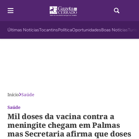
Últimas Notícias
Tocantins
Política
Oportunidades
Boas Notícias
Turis
Início
Saúde
Saúde
Mil doses da vacina contra a
meningite chegam em Palmas
mas Secretaria afirma que doses