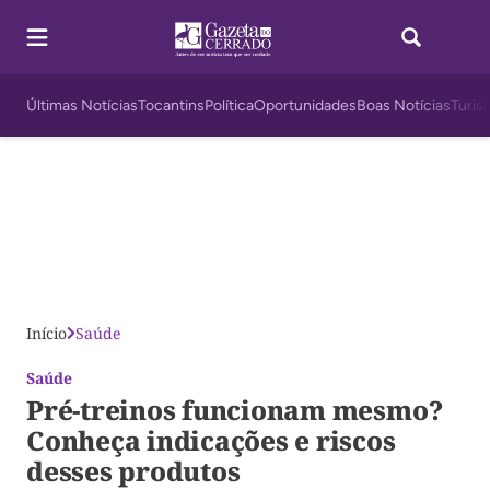
Últimas Notícias
Tocantins
Política
Oportunidades
Boas Notícias
Turis
Início
Saúde
Saúde
Pré-treinos funcionam mesmo?
Conheça indicações e riscos
desses produtos