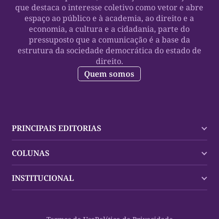
que destaca o interesse coletivo como vetor e abre
espaço ao público e à academia, ao direito e a
economia, a cultura e a cidadania, parte do
pressuposto que a comunicação é a base da
estrutura da sociedade democrática do estado de
direito.
Quem somos
PRINCIPAIS EDITORIAS
Últimas Notícias
COLUNAS
Palmas
Tocantins
Trocando em Miúdos
INSTITUCIONAL
Mundo
Policial
Política
Cultura Dinâmica
Midia Kit
Polícia
Saudabilidade
Contato