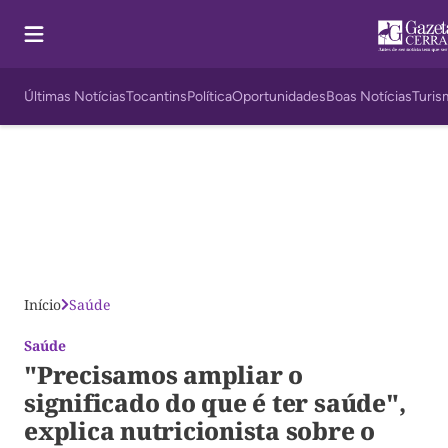
Últimas Notícias
Tocantins
Política
Oportunidades
Boas Notícias
Turis
Início
Saúde
Saúde
"Precisamos ampliar o
significado do que é ter saúde",
explica nutricionista sobre o