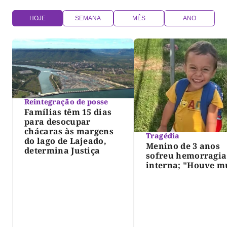
HOJE
SEMANA
MÊS
ANO
Reintegração de posse
Famílias têm 15 dias
para desocupar
chácaras às margens
Tragédia
do lago de Lajeado,
Menino de 3 anos
determina Justiça
sofreu hemorragia
interna; "Houve m
violência", diz dir
do IML