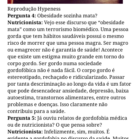
Reprodução Hypeness
Pergunta 4:
Obesidade sozinha mata?
Nutricionista:
Vejo esse discurso que “obesidade
mata” como um terrorismo biomédico. Uma pessoa
gorda que tem hábitos saudáveis possui o mesmo
risco de morrer que uma pessoa magra. Ser magro
ou emagrecer não é garantia de saúde! Acontece
que existe um estigma muito grande em torno do
corpo gordo. Ser gordo numa sociedade
gordofóbica não é nada fácil. O corpo gordo é
estereotipado, rechaçado e ridicularizado. Passar
por tanta descriminação ao longo da vida é um fator
que pode desencadear ansiedade, depressão, baixa
autoestima, transtornos alimentares, entre outros
problemas e doenças. Isso claramente não
contribuiu para a saúde.
Pergunta 5:
Já ouviu relatos de gordofobia médica
ou de nutricionista? O que pensa sobre?
Nutricionista:
Infelizmente, sim, muitos. É
evidente a gordofobia no discurso da saúde. Muitos