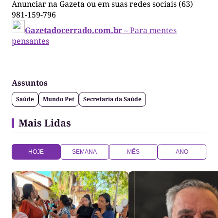
Anunciar na Gazeta ou em suas redes sociais (63)
981-159-796
Gazetadocerrado.com.br –
Para mentes
pensantes
Assuntos
Saúde
Mundo Pet
Secretaria da Saúde
Mais Lidas
HOJE
SEMANA
MÊS
ANO