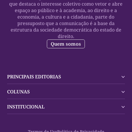
que destaca o interesse coletivo como vetor e abre
espaço ao público e à academia, ao direito e a
economia, a cultura e a cidadania, parte do
pressuposto que a comunicação é a base da
estrutura da sociedade democrática do estado de
direito.
Quem somos
PRINCIPAIS EDITORIAS
Últimas Notícias
COLUNAS
Palmas
Tocantins
Trocando em Miúdos
INSTITUCIONAL
Mundo
Policial
Política
Cultura Dinâmica
Midia Kit
Polícia
Saudabilidade
Contato
Termos de Uso
Política de Privacidade