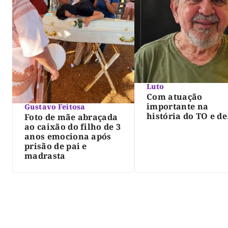
Luto
Com atuação
importante na
Gustavo Feitosa
história do TO e de
Foto de mãe abraçada
Palmas, morre Isra
ao caixão do filho de 3
Siqueira; Palmas
anos emociona após
decreta luto oficia
prisão de pai e
três dias
madrasta