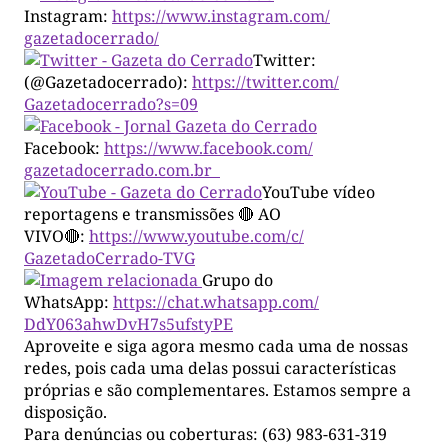
Instagram:
https://www.instagram.com/
gazetadocerrado/
Twitter:
(@Gazetadocerrado):
https://twitter.com/
Gazetadocerrado?s=09
Facebook:
https://www.facebook.com/
gazetadocerrado.com.br
YouTube vídeo
reportagens e transmissões 🔴 AO
VIVO🔴:
https://www.youtube.com/c/
GazetadoCerrado-TVG
Grupo do
WhatsApp:
https://chat.whatsapp.com/
DdY063ahwDvH7s5ufstyPE
Aproveite e siga agora mesmo cada uma de nossas
redes, pois cada uma delas possui características
próprias e são complementares. Estamos sempre a
disposição.
Para denúncias ou coberturas: (63) 983-631-319