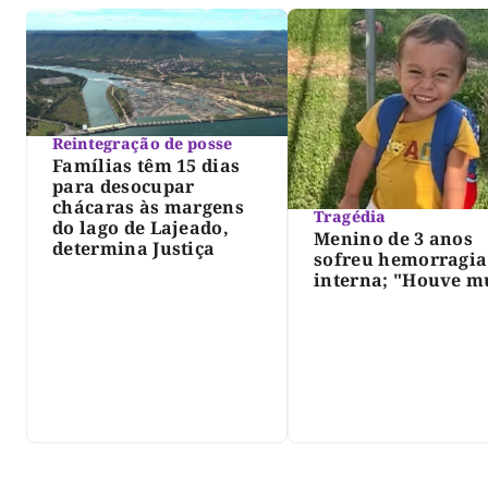
Reintegração de posse
Famílias têm 15 dias
para desocupar
chácaras às margens
Tragédia
do lago de Lajeado,
Menino de 3 anos
determina Justiça
sofreu hemorragia
interna; "Houve m
violência", diz dir
do IML