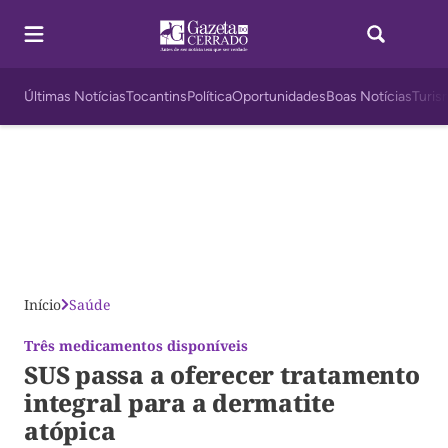
Últimas Notícias
Tocantins
Política
Oportunidades
Boas Notícias
Turis
Início
Saúde
Três medicamentos disponíveis
SUS passa a oferecer tratamento
integral para a dermatite
atópica