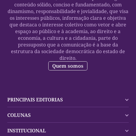
conteúdo sólido, conciso e fundamentado, com
dinamismo, responsabilidade e jovialidade, que visa
os interesses públicos, informação clara e objetiva
que destaca o interesse coletivo como vetor e abre
espaço ao público e à academia, ao direito e a
economia, a cultura e a cidadania, parte do
pressuposto que a comunicação é a base da
estrutura da sociedade democrática do estado de
direito.
Quem somos
PRINCIPAIS EDITORIAS
Últimas Notícias
COLUNAS
Palmas
Tocantins
Trocando em Miúdos
INSTITUCIONAL
Mundo
Policial