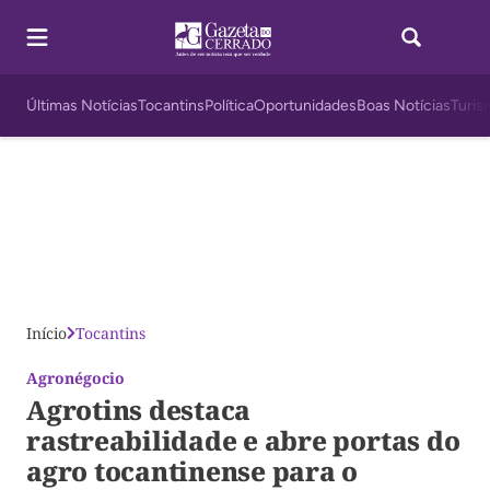
Últimas Notícias
Tocantins
Política
Oportunidades
Boas Notícias
Turis
Início
Tocantins
Agronégocio
Agrotins destaca
rastreabilidade e abre portas do
agro tocantinense para o