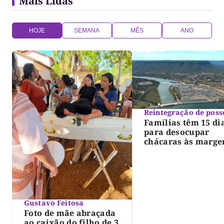
Mais Lidas
HOJE
SEMANA
MÊS
ANO
Reintegração de poss
Famílias têm 15 di
para desocupar
chácaras às marge
do lago de Lajeado
determina Justiça
Gustavo Feitosa
Foto de mãe abraçada
ao caixão do filho de 3