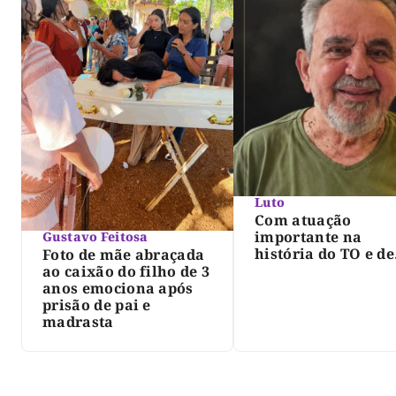
Luto
Com atuação
importante na
Gustavo Feitosa
história do TO e de
Foto de mãe abraçada
Palmas, morre Isra
ao caixão do filho de 3
Siqueira; Palmas
anos emociona após
decreta luto oficia
prisão de pai e
três dias
madrasta