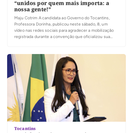
“unidos por quem mais importa: a
nossa gente!”
Maju Cotrim A candidata ao Governo do Tocantins,
Professora Dorinha, publicou neste sábado, 8, um
vídeo nas redes sociais para agradecer a mobilização
registrada durante a convenção que oficializou sua
candidatura. Segundo a organização, mais de 25 mil
pessoas participaram do evento. No vídeo, Dorinha
destacou a presença das caravanas, lideranças e
apoiadores que participaram […]
Tocantins