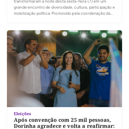
transformaram a noite desta sexta-feira (7) em um
grande encontro de diversidade, cultura, participação e
mobilização política. Promovido pela coordenação da
campanha do presidente Luiz Inácio Lula da Silva no
Tocantins, sob a liderança da ex-senadora Kátia Abreu,
o evento reuniu jovens de Palmas em torno de […]
Eleições
Após convenção com 25 mil pessoas,
Dorinha agradece e volta a reafirmar: