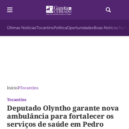
Últimas Notícias
Tocantins
Política
Oportunidades
Boas Notícias
Turis
Início
Tocantins
Tocantins
Deputado Olyntho garante nova
ambulância para fortalecer os
serviços de saúde em Pedro