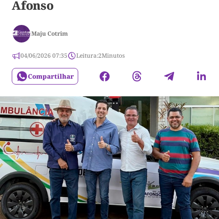
Afonso
Maju Cotrim
04/06/2026 07:35
Leitura:
2
Minutos
Compartilhar