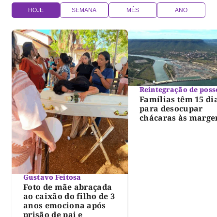
HOJE
SEMANA
MÊS
ANO
Reintegração de poss
Famílias têm 15 di
para desocupar
chácaras às marge
do lago de Lajeado
determina Justiça
Gustavo Feitosa
Foto de mãe abraçada
ao caixão do filho de 3
anos emociona após
prisão de pai e