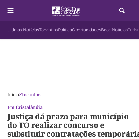
Últimas Notícias
Tocantins
Política
Oportunidades
Boas Notícias
Turis
Início
Tocantins
Em Cristalândia
Justiça dá prazo para município
do TO realizar concurso e
substituir contratações temporári