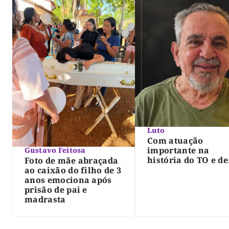
Luto
Com atuação
importante na
Gustavo Feitosa
história do TO e de
Foto de mãe abraçada
Palmas, morre Isra
ao caixão do filho de 3
Siqueira; Palmas
anos emociona após
decreta luto oficia
prisão de pai e
três dias
madrasta