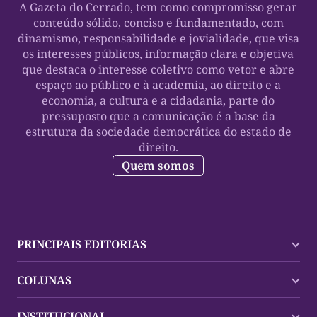
A Gazeta do Cerrado, tem como compromisso gerar
conteúdo sólido, conciso e fundamentado, com
dinamismo, responsabilidade e jovialidade, que visa
os interesses públicos, informação clara e objetiva
que destaca o interesse coletivo como vetor e abre
espaço ao público e à academia, ao direito e a
economia, a cultura e a cidadania, parte do
pressuposto que a comunicação é a base da
estrutura da sociedade democrática do estado de
direito.
Quem somos
PRINCIPAIS EDITORIAS
Últimas Notícias
COLUNAS
Palmas
Tocantins
Trocando em Miúdos
INSTITUCIONAL