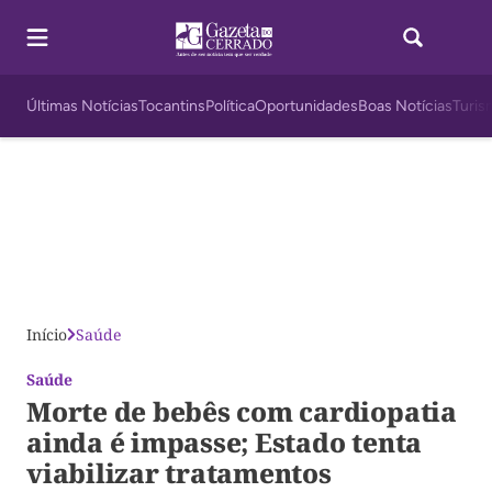
Últimas Notícias
Tocantins
Política
Oportunidades
Boas Notícias
Turis
Início
Saúde
Saúde
Morte de bebês com cardiopatia
ainda é impasse; Estado tenta
viabilizar tratamentos