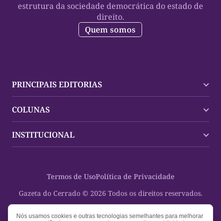
estrutura da sociedade democrática do estado de
direito.
Quem somos
PRINCIPAIS EDITORIAS
Últimas Notícias
COLUNAS
Palmas
Tocantins
Trocando em Miúdos
INSTITUCIONAL
Mundo
Policial
Política
Cultura Dinâmica
Midia Kit
Polícia
Saudabilidade
Contato
Termos de Uso
Política de Privacidade
Oportunidades
Planeta Vivo
Sobre
Cultura
Espaço Cidadania
Gazeta do Cerrado © 2026 Todos os direitos reservados.
Saúde
Turistando Gazeta
Educação
Nosso Direito
Nós usamos cookies e outras tecnologias semelhantes para melhorar