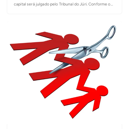
capital será julgado pelo Tribunal do Júri. Conforme o
processo, o crime aconteceu na manhã de 21 de
janeiro deste ano, na Quadra 101 Norte, na capital, […]