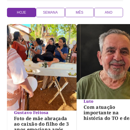
HOJE
SEMANA
MÊS
ANO
Luto
Com atuação
importante na
Gustavo Feitosa
história do TO e de
Foto de mãe abraçada
Palmas, morre Isra
ao caixão do filho de 3
Siqueira; Palmas
anos emociona após