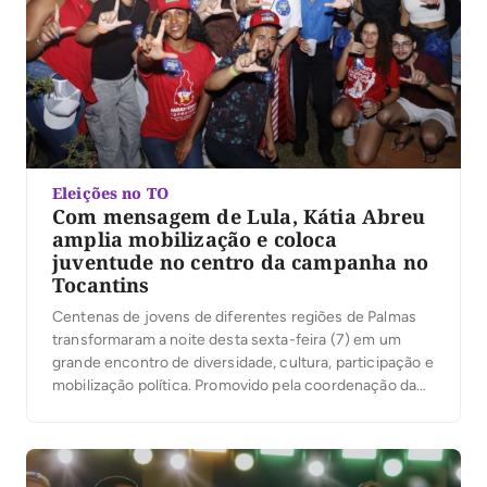
Eleições no TO
Com mensagem de Lula, Kátia Abreu
amplia mobilização e coloca
juventude no centro da campanha no
Tocantins
Centenas de jovens de diferentes regiões de Palmas
transformaram a noite desta sexta-feira (7) em um
grande encontro de diversidade, cultura, participação e
mobilização política. Promovido pela coordenação da
campanha do presidente Luiz Inácio Lula da Silva no
Tocantins, sob a liderança da ex-senadora Kátia Abreu,
o evento reuniu jovens de Palmas em torno de […]