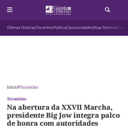
Últimas Notícias
Tocantins
Política
Oportunidades
Boas Notícias
Turis
Início
Tocantins
Tocantins
Na abertura da XXVII Marcha,
presidente Big Jow integra palco
de honra com autoridades