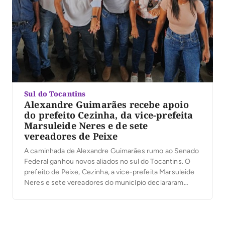
Sul do Tocantins
Alexandre Guimarães recebe apoio
do prefeito Cezinha, da vice-prefeita
Marsuleide Neres e de sete
vereadores de Peixe
A caminhada de Alexandre Guimarães rumo ao Senado
Federal ganhou novos aliados no sul do Tocantins. O
prefeito de Peixe, Cezinha, a vice-prefeita Marsuleide
Neres e sete vereadores do município declararam
apoio à candidatura do deputado federal ao Senado. A
manifestação das lideranças reforça a construção de
um projeto que tem os municípios como uma […]