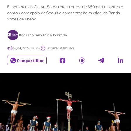
Espetáculo da Cia Art Sacra reuniu cerca de 350 participantes e
contou com apoio da Secult e apresentação musical da Banda
Vozes de Ébano
Redação Gazeta do Cerrado
06/04/2026 10:06
Leitura:
5
Minutos
Compartilhar