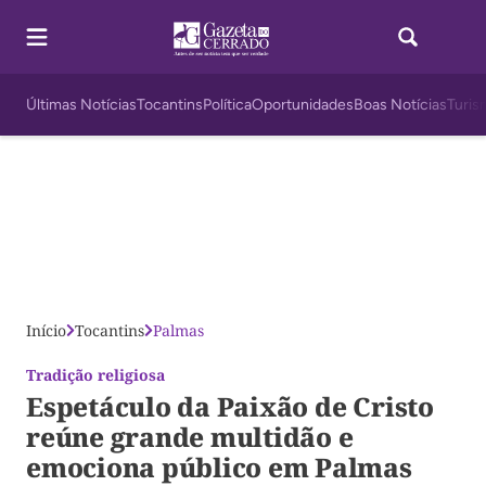
Últimas Notícias
Tocantins
Política
Oportunidades
Boas Notícias
Turis
Início
Tocantins
Palmas
Tradição religiosa
Espetáculo da Paixão de Cristo
reúne grande multidão e
emociona público em Palmas