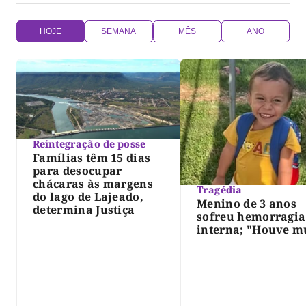
HOJE
SEMANA
MÊS
ANO
Reintegração de posse
Famílias têm 15 dias
para desocupar
chácaras às margens
Tragédia
do lago de Lajeado,
Menino de 3 anos
determina Justiça
sofreu hemorragia
interna; "Houve m
violência", diz dir
do IML