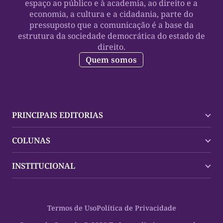
espaço ao público e à academia, ao direito e a
economia, a cultura e a cidadania, parte do
pressuposto que a comunicação é a base da
estrutura da sociedade democrática do estado de
direito.
Quem somos
PRINCIPAIS EDITORIAS
Últimas Notícias
COLUNAS
Palmas
Tocantins
Trocando em Miúdos
INSTITUCIONAL
Mundo
Policial
Política
Cultura Dinâmica
Midia Kit
Polícia
Saudabilidade
Contato
Termos de Uso
Política de Privacidade
Oportunidades
Planeta Vivo
Sobre
Cultura
Espaço Cidadania