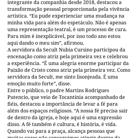
integrante da companhia desde 2018, destacou a
transformação pessoal proporcionada pela vivência
artística. “Eu pude experienciar uma mudança na
minha vida para além do espetáculo. Não é apenas
uma representação teatral, é um processo de cura.
Para mim é inexplicável, por isso todo ano estou
aqui dando o meu sim”, afirmou.
A servidora da Secult Nubia Cursino participou da
encenação como atriz pela primeira vez e celebrou
a experiência. “É uma alegria enorme participar da
Paixão de Cristo como atriz pela primeira vez. Como
servidora da Secult, me sinto lisonjeada. É uma
emoção muito forte”, disse.
Entre o público, o padre Martins Rodrigues
Putencio, que veio de Tocantínia acompanhado de
fiéis, destacou a importância de levar a fé para
além dos espaços religiosos. “A nossa fé precisa sair
de dentro da igreja, e hoje aqui é uma expressão
disso. A fé também é cultura, é história, é vida.
Quando vai para a praça, alcança pessoas que
muitas vezes não conseguimos atingir dentro da