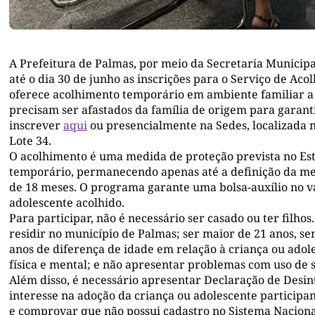
A Prefeitura de Palmas, por meio da Secretaria Municip
até o dia 30 de junho as inscrições para o Serviço de Aco
oferece acolhimento temporário em ambiente familiar a c
precisam ser afastados da família de origem para garant
inscrever
aqui
ou presencialmente na Sedes, localizada n
Lote 34.
O acolhimento é uma medida de proteção prevista no Est
temporário, permanecendo apenas até a definição da m
de 18 meses. O programa garante uma bolsa-auxílio no v
adolescente acolhido.
Para participar, não é necessário ser casado ou ter filho
residir no município de Palmas; ser maior de 21 anos, sem
anos de diferença de idade em relação à criança ou ado
física e mental; e não apresentar problemas com uso de s
Além disso, é necessário apresentar Declaração de Des
interesse na adoção da criança ou adolescente participa
e comprovar que não possui cadastro no Sistema Nacional