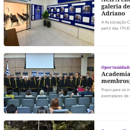
galeria d
Adriano
A Associação Co
partir das 17h3
empreendedoris
inaugura a mode
Rodrigues e […
Oportunidad
Academia 
membros; 
Prazo para se i
exemplares de s