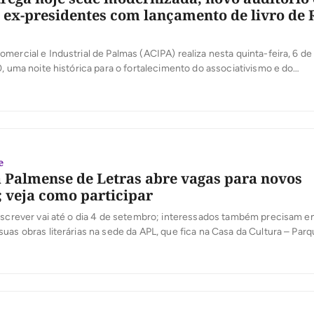
e ex-presidentes com lançamento de livro de
mercial e Industrial de Palmas (ACIPA) realiza nesta quinta-feira, 6 de
0, uma noite histórica para o fortalecimento do associativismo e do
mo tocantinense. Em comemoração aos seus 36 anos de atuação, a e
rnização de sua sede, entrega oficialmente o novo Auditório José Mar
]
e
Palmense de Letras abre vagas para novos
veja como participar
nscrever vai até o dia 4 de setembro; interessados também precisam e
uas obras literárias na sede da APL, que fica na Casa da Cultura – Pa