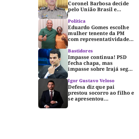
Coronel Barbosa decide
pelo União Brasil e
reforça chapa federal de
Dorinha
Política
Eduardo Gomes escolhe
mulher tenente da PM
com representatividade e
trajetória de superação
para compor segunda
Bastidores
suplência ao Senado
Impasse continua! PSD
fecha chapa, mas
impasse sobre Irajá segue
até o limite do prazo no
TRE; Laurez diz que nome
Igor Gustavo Veloso
dele não foi homologado
Defesa diz que pai
prestou socorro ao filho e
se apresentou
espontaneamente à
polícia após morte de
criança de 3 anos