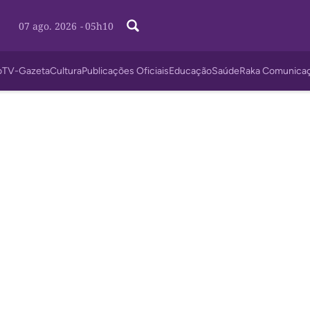
07 ago. 2026
-
05h10
o
TV-Gazeta
Cultura
Publicações Oficiais
Educação
Saúde
Raka Comunica