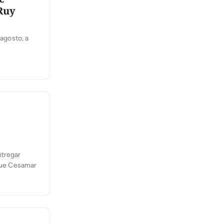
 Ruy
 agosto, a
ntidade
ia
ntregar
rque Cesamar