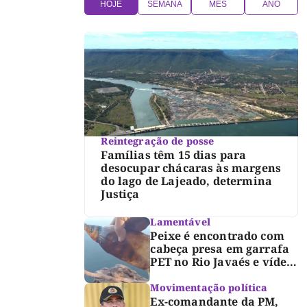
HOJE
SEMANA
MÊS
ANO
Reintegração de posse
Famílias têm 15 dias para
desocupar chácaras às margens
do lago de Lajeado, determina
Justiça
Lamentável
Peixe é encontrado com
cabeça presa em garrafa
PET no Rio Javaés e vídeo
alerta para impacto do
lixo nos rios
Movimentação política
Ex-comandante da PM,