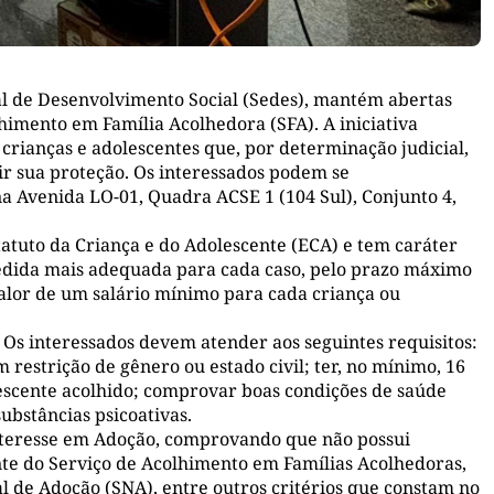
al de Desenvolvimento Social (Sedes), mantém abertas
lhimento em Família Acolhedora (SFA). A iniciativa
rianças e adolescentes que, por determinação judicial,
ir sua proteção. Os interessados podem se
a Avenida LO-01, Quadra ACSE 1 (104 Sul), Conjunto 4,
atuto da Criança e do Adolescente (ECA) e tem caráter
edida mais adequada para cada caso, pelo prazo máximo
alor de um salário mínimo para cada criança ou
s. Os interessados devem atender aos seguintes requisitos:
 restrição de gênero ou estado civil; ter, no mínimo, 16
lescente acolhido; comprovar boas condições de saúde
ubstâncias psicoativas.
interesse em Adoção, comprovando que não possui
nte do Serviço de Acolhimento em Famílias Acolhedoras,
 de Adoção (SNA), entre outros critérios que constam no