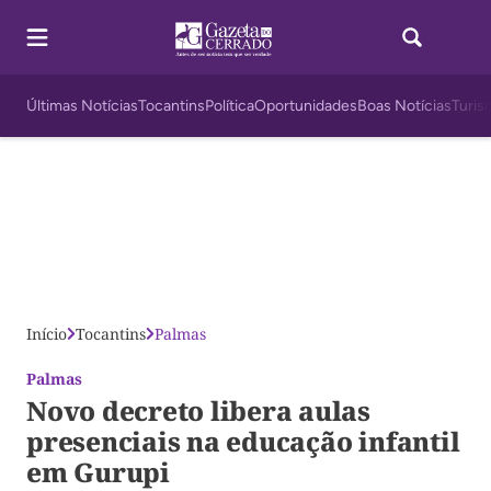
Últimas Notícias
Tocantins
Política
Oportunidades
Boas Notícias
Turis
Início
Tocantins
Palmas
Palmas
Novo decreto libera aulas
presenciais na educação infantil
em Gurupi