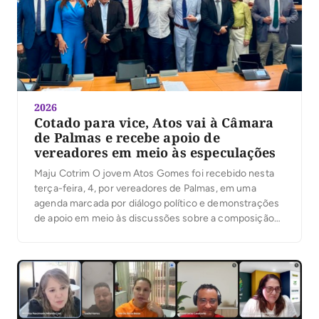
2026
Cotado para vice, Atos vai à Câmara
de Palmas e recebe apoio de
vereadores em meio às especulações
Maju Cotrim O jovem Atos Gomes foi recebido nesta
terça-feira, 4, por vereadores de Palmas, em uma
agenda marcada por diálogo político e demonstrações
de apoio em meio às discussões sobre a composição
da chapa majoritária. Além do presidente da Câmara,
Marilon Barbosa, a maioria dos parlamentares da Capital
conversou com Atos e muitos manifestaram […]