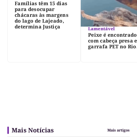
Famílias têm 15 dias
para desocupar
chácaras às margens
do lago de Lajeado,
determina Justiça
Lamentável
Peixe é encontrado
com cabeça presa 
garrafa PET no Rio
Javaés e vídeo aler
para impacto do li
nos rios
Mais Notícias
Mais artigos