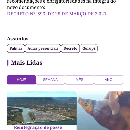
recomendações e obrigatoriedades na íntegra do
novo documento:
DECRETO Nº. 593, DE 28 DE MARÇO DE 2.021.
Assuntos
Palmas
Aulas presenciais
Decreto
Gurupi
Mais Lidas
HOJE
SEMANA
MÊS
ANO
Reintegração de posse