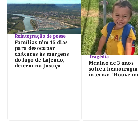
Reintegração de posse
Famílias têm 15 dias
para desocupar
chácaras às margens
Tragédia
do lago de Lajeado,
Menino de 3 anos
determina Justiça
sofreu hemorragia
interna; "Houve m
violência", diz dir
do IML