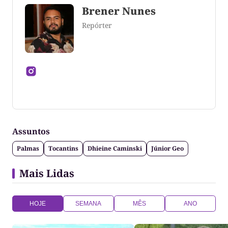
Brener Nunes
Repórter
Jornalista formado pela Universidade Federal do
Tocantins
Assuntos
Palmas
Tocantins
Dhieine Caminski
Júnior Geo
Mais Lidas
HOJE
SEMANA
MÊS
ANO