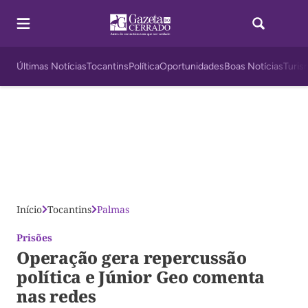
Últimas Notícias
Tocantins
Política
Oportunidades
Boas Notícias
Turis
Início
Tocantins
Palmas
Prisões
Operação gera repercussão
política e Júnior Geo comenta
nas redes