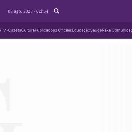
08 ago. 2026
-
02h54
o
TV-Gazeta
Cultura
Publicações Oficiais
Educação
Saúde
Raka Comunica