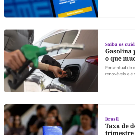
de trabalhador
corresponde a 
Saiba os cui
Gasolina p
o que mu
Percentual de 
renováveis e é
Brasil
Taxa de d
trimestre