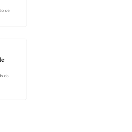
ção de
de
is da