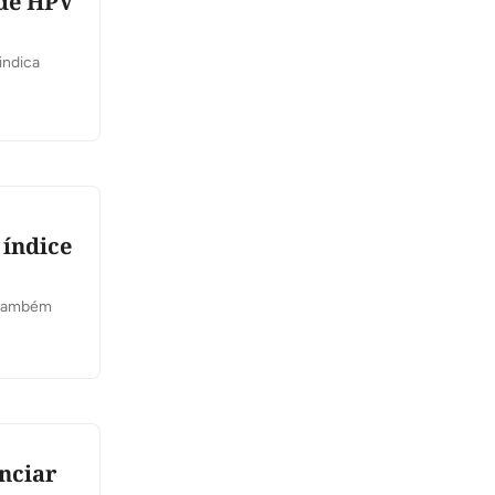
 de HPV
indica
 índice
s também
nciar