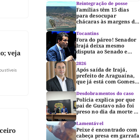
Reintegração de posse
 O valor
Famílias têm 15 dias
para desocupar
chácaras às margens do
lago de Lajeado,
determina Justiça
Tocantins
Fora do páreo! Senador
Irajá deixa mesmo
disputa ao Senado e
o; veja
desabafa: “Saio deste
processo de cabeça
2026
erguida, com gratidão e
Após saída de Irajá,
bustíveis
respeito”
prefeito de Araguaína,
que já está com Gomes,
entra também na
campanha de Dimas e
Desdobramentos do caso
fará anúncio oficial
Polícia explica por que
pai de Gustavo não foi
preso no dia da morte e
detalha avanço da
investigação
Lamentável
Peixe é encontrado com
ceiro
cabeça presa em garrafa