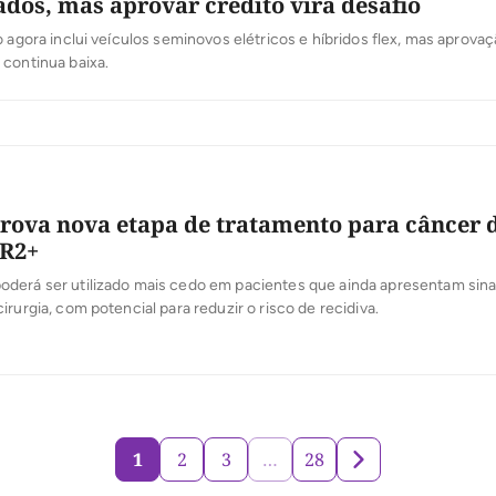
ados, mas aprovar crédito vira desafio
o agora inclui veículos seminovos elétricos e híbridos flex, mas aprova
continua baixa.
rova nova etapa de tratamento para câncer 
R2+
derá ser utilizado mais cedo em pacientes que ainda apresentam sina
irurgia, com potencial para reduzir o risco de recidiva.
1
2
3
…
28