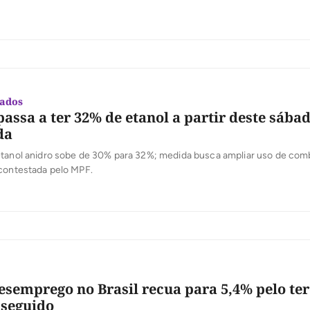
es que tinham saldo em contas vinculadas até 31 de dezembro de 2025.
89% do lucro registrado pelo FGTS no […]
dados
assa a ter 32% de etanol a partir deste sábad
da
etanol anidro sobe de 30% para 32%; medida busca ampliar uso de com
 contestada pelo MPF.
esemprego no Brasil recua para 5,4% pelo ter
 seguido