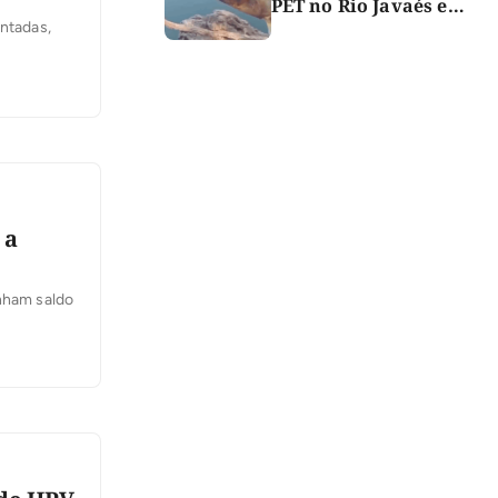
PET no Rio Javaés e
vídeo alerta para
ntadas,
impacto do lixo nos rios
 a
inham saldo