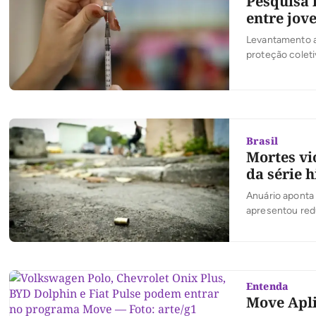
Pesquisa 
entre jov
Levantamento ap
proteção colet
Brasil
Mortes vi
da série 
Anuário aponta
apresentou red
Entenda
Move Apli