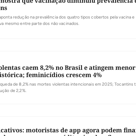
mostra que vacinação diminuiu prevalência
ens
onta redução na prevalência dos quatro tipos cobertos pela vacina e 
iva mesmo entre parte dos não vacinados.
olentas caem 8,2% no Brasil e atingem menor
histórica; feminicídios crescem 4%
 queda de 8,2% nas mortes violentas intencionais em 2025; Tocantin
ução de 2,2%.
cativos: motoristas de app agora podem fina