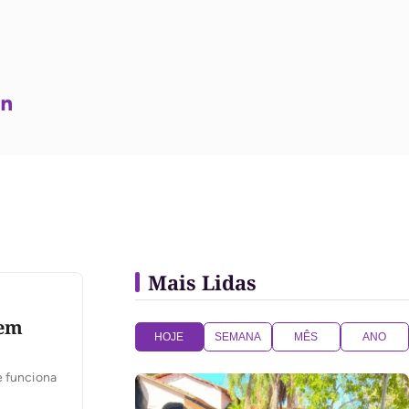
Mais Lidas
 em
HOJE
SEMANA
MÊS
ANO
e funciona