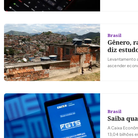
Brasil
Gênero, r
diz estud
Levantamento a
ascender econo
Brasil
Saiba qua
A Caixa Econômi
13,04 bilhões 