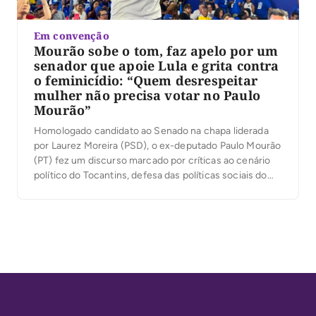
Em convenção
Mourão sobe o tom, faz apelo por um
senador que apoie Lula e grita contra
o feminicídio: “Quem desrespeitar
mulher não precisa votar no Paulo
Mourão”
Homologado candidato ao Senado na chapa liderada
por Laurez Moreira (PSD), o ex-deputado Paulo Mourão
(PT) fez um discurso marcado por críticas ao cenário
político do Tocantins, defesa das políticas sociais do
governo Lula e ataques à corrupção. Em diversos
momentos, afirmou que o Estado perdeu o rumo e
conclamou os apoiadores a transformar a […]