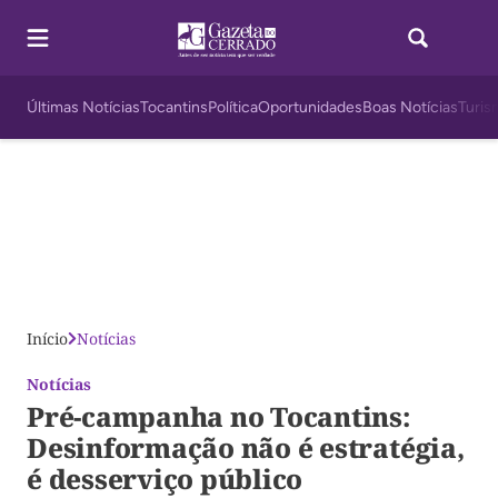
Últimas Notícias
Tocantins
Política
Oportunidades
Boas Notícias
Turis
Início
Notícias
Notícias
Pré-campanha no Tocantins:
Desinformação não é estratégia,
é desserviço público