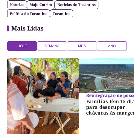
Notícias
Maju Cotrim
Notícias do Tocantins
Política do Tocantins
Tocantins
Mais Lidas
HOJE
SEMANA
MÊS
ANO
Reintegração de poss
Famílias têm 15 di
para desocupar
chácaras às marge
do lago de Lajeado
determina Justiça