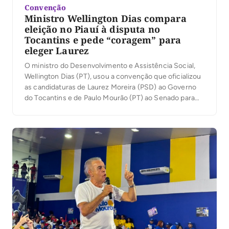
Convenção
Ministro Wellington Dias compara
eleição no Piauí à disputa no
Tocantins e pede “coragem” para
eleger Laurez
O ministro do Desenvolvimento e Assistência Social,
Wellington Dias (PT), usou a convenção que oficializou
as candidaturas de Laurez Moreira (PSD) ao Governo
do Tocantins e de Paulo Mourão (PT) ao Senado para
traçar um paralelo entre sua própria trajetória política e
o cenário tocantinense. Em discurso nesta terça-feira,
4, em Palmas, ele afirmou que […]