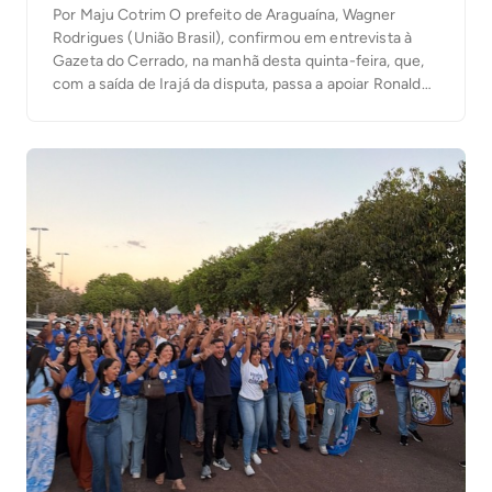
Por Maju Cotrim O prefeito de Araguaína, Wagner
Rodrigues (União Brasil), confirmou em entrevista à
Gazeta do Cerrado, na manhã desta quinta-feira, que,
com a saída de Irajá da disputa, passa a apoiar Ronaldo
Dimas (Podemos) para a segunda vaga ao Senado. “O
senador Irajá é um dos maiores parceiros que tive, por
isso as […]