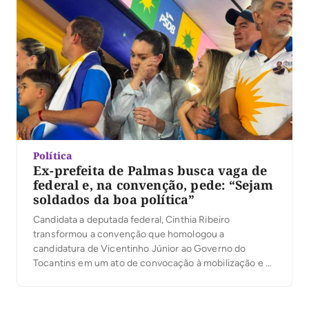
reunida no estacionamento […]
Política
Ex-prefeita de Palmas busca vaga de
federal e, na convenção, pede: “Sejam
soldados da boa política”
Candidata a deputada federal, Cinthia Ribeiro
transformou a convenção que homologou a
candidatura de Vicentinho Júnior ao Governo do
Tocantins em um ato de convocação à mobilização e à
mudança de rumos no Estado. Em discurso marcado
por referências à fé e críticas ao cenário político, ela
defendeu a chapa liderada por Vicentinho Júnior, ao