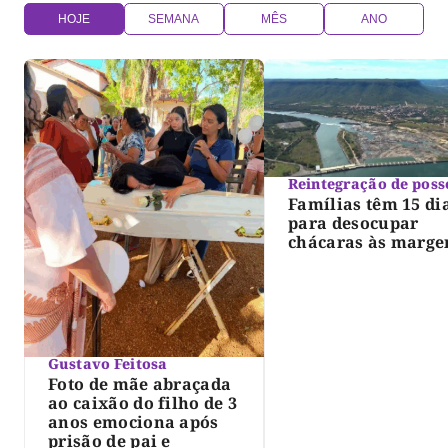
HOJE
SEMANA
MÊS
ANO
Reintegração de poss
Famílias têm 15 di
para desocupar
chácaras às marge
do lago de Lajeado
determina Justiça
Gustavo Feitosa
Foto de mãe abraçada
ao caixão do filho de 3
anos emociona após
prisão de pai e