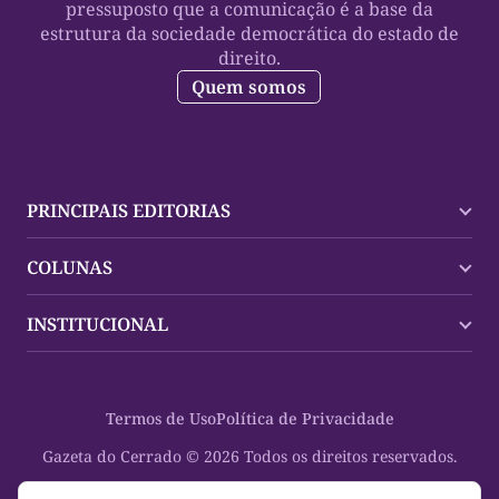
pressuposto que a comunicação é a base da
estrutura da sociedade democrática do estado de
direito.
Quem somos
PRINCIPAIS EDITORIAS
Últimas Notícias
COLUNAS
Palmas
Tocantins
Trocando em Miúdos
INSTITUCIONAL
Mundo
Policial
Política
Cultura Dinâmica
Midia Kit
Polícia
Saudabilidade
Contato
Termos de Uso
Política de Privacidade
Oportunidades
Planeta Vivo
Sobre
Cultura
Espaço Cidadania
Gazeta do Cerrado © 2026 Todos os direitos reservados.
Saúde
Turistando Gazeta