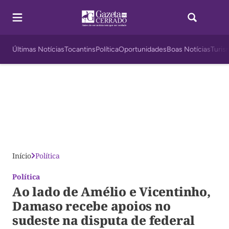
Últimas Notícias
Tocantins
Política
Oportunidades
Boas Notícias
Turis
Início
Política
Política
Ao lado de Amélio e Vicentinho,
Damaso recebe apoios no
sudeste na disputa de federal