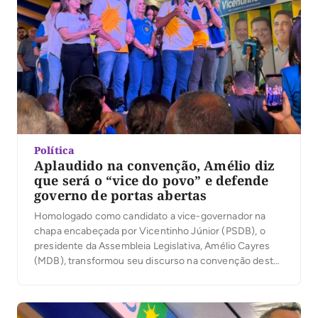
Política
Aplaudido na convenção, Amélio diz
que será o “vice do povo” e defende
governo de portas abertas
Homologado como candidato a vice-governador na
chapa encabeçada por Vicentinho Júnior (PSDB), o
presidente da Assembleia Legislativa, Amélio Cayres
(MDB), transformou seu discurso na convenção desta
quarta-feira, 5, em um relato de origem humilde no
Bico do Papagaio e em uma defesa de um governo
mais próximo da população. Diante da militância