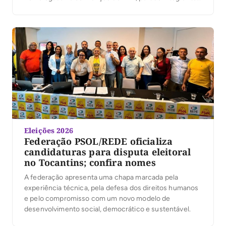
da Federação Renovação Solidária. Em seguida, ela
participou da Convenção União pelo Tocantins, que
oficializou a senadora Professora Dorinha como
candidata ao governo estadual, reforçando a sintonia
entre […]
Eleições 2026
Federação PSOL/REDE oficializa
candidaturas para disputa eleitoral
no Tocantins; confira nomes
A federação apresenta uma chapa marcada pela
experiência técnica, pela defesa dos direitos humanos
e pelo compromisso com um novo modelo de
desenvolvimento social, democrático e sustentável.