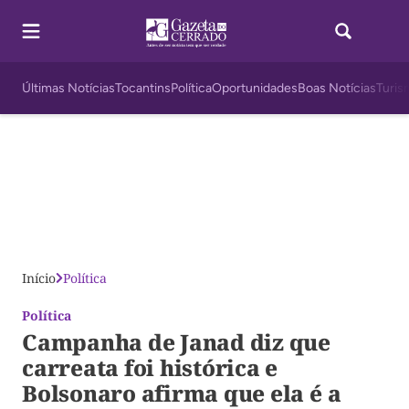
Últimas Notícias
Tocantins
Política
Oportunidades
Boas Notícias
Turis
Início
Política
Política
Campanha de Janad diz que
carreata foi histórica e
Bolsonaro afirma que ela é a