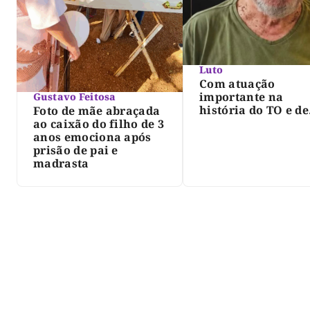
Luto
Com atuação
importante na
Gustavo Feitosa
história do TO e de
Foto de mãe abraçada
Palmas, morre Isra
ao caixão do filho de 3
Siqueira; Palmas
anos emociona após
decreta luto oficia
prisão de pai e
três dias
madrasta