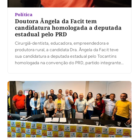
Política
Doutora Ângela da Facit tem
candidatura homologada a deputada
estadual pelo PRD
Cirurgiã-dentista, educadora, empreendedora e
produtora rural, a candidata Dra. Ângela da Facit teve
sua candidatura a deputada estadual pelo Tocantins
homologada na convenção do PRD, partido integrante
da Federação Renovação Solidária. Em seguida, ela
participou da Convenção União pelo Tocantins, que
oficializou a senadora Professora Dorinha como
candidata ao governo estadual, reforçando a sintonia
entre […]