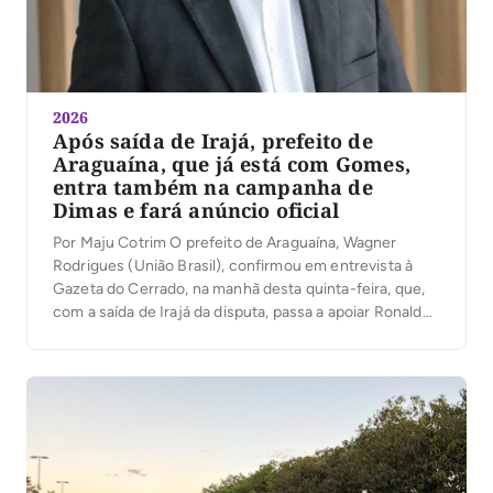
2026
Após saída de Irajá, prefeito de
Araguaína, que já está com Gomes,
entra também na campanha de
Dimas e fará anúncio oficial
Por Maju Cotrim O prefeito de Araguaína, Wagner
Rodrigues (União Brasil), confirmou em entrevista à
Gazeta do Cerrado, na manhã desta quinta-feira, que,
com a saída de Irajá da disputa, passa a apoiar Ronaldo
Dimas (Podemos) para a segunda vaga ao Senado. “O
senador Irajá é um dos maiores parceiros que tive, por
isso as […]