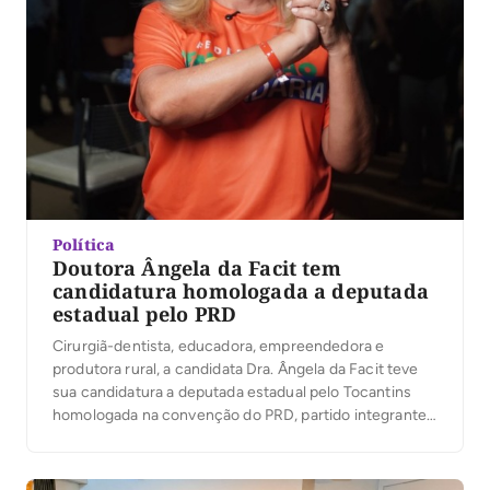
Política
Doutora Ângela da Facit tem
candidatura homologada a deputada
estadual pelo PRD
Cirurgiã-dentista, educadora, empreendedora e
produtora rural, a candidata Dra. Ângela da Facit teve
sua candidatura a deputada estadual pelo Tocantins
homologada na convenção do PRD, partido integrante
da Federação Renovação Solidária. Em seguida, ela
participou da Convenção União pelo Tocantins, que
oficializou a senadora Professora Dorinha como