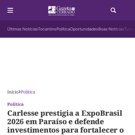
Últimas Notícias
Tocantins
Política
Oportunidades
Boas Notícias
Turis
Início
Política
Política
Carlesse prestigia a ExpoBrasil
2026 em Paraíso e defende
investimentos para fortalecer o