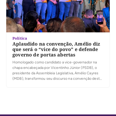
Política
Aplaudido na convenção, Amélio diz
que será o “vice do povo” e defende
governo de portas abertas
Homologado como candidato a vice-governador na
chapa encabeçada por Vicentinho Júnior (PSDB), o
presidente da Assembleia Legislativa, Amélio Cayres
(MDB), transformou seu discurso na convenção desta
quarta-feira, 5, em um relato de origem humilde no
Bico do Papagaio e em uma defesa de um governo
mais próximo da população. Diante da militância
reunida no estacionamento […]