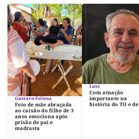
Luto
Com atuação
importante na
Gustavo Feitosa
história do TO e de
Foto de mãe abraçada
Palmas, morre Isra
ao caixão do filho de 3
Siqueira; Palmas
anos emociona após
decreta luto oficia
prisão de pai e
três dias
madrasta