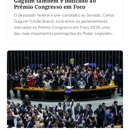
Gaguim também é indicado ao
Prêmio Congresso em Foco
O deputado federal e pré-candidato ao Senado, Carlos
Gaguim (União Brasil), está entre os parlamentares
indicados ao Prêmio Congresso em Foco 2026, uma
das mais importantes premiações do Poder Legislativo
brasileiro. A votação popular foi aberta nesta segunda-
feira, 6, permitindo que a população participe da
escolha dos deputados e senadores que mais se
destacaram no […]