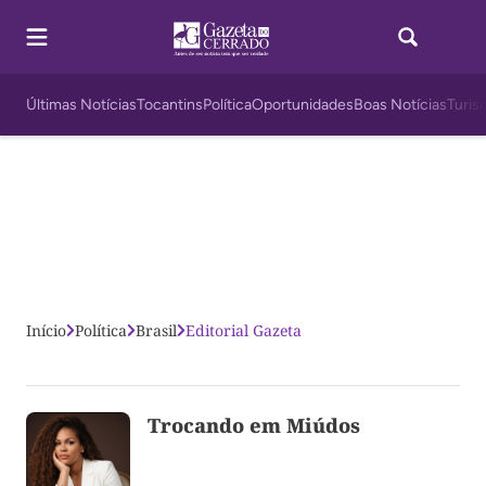
Últimas Notícias
Tocantins
Política
Oportunidades
Boas Notícias
Turis
Início
Política
Brasil
Editorial Gazeta
Trocando em Miúdos