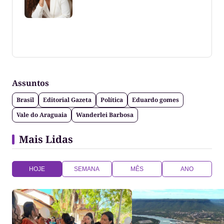
Coluna escrita por Maju Cotrim escritora e
consultora de comunicação. CEO Editora-Chefe da
Gazeta do Cerrado. Jornalismo de causa, social,
político e anti-fake!
Assuntos
Brasil
Editorial Gazeta
Política
Eduardo gomes
Vale do Araguaia
Wanderlei Barbosa
Mais Lidas
HOJE
SEMANA
MÊS
ANO