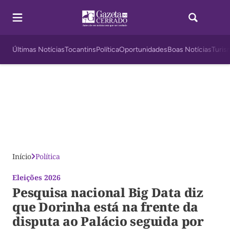
Últimas Notícias
Tocantins
Política
Oportunidades
Boas Notícias
Turis
Início
Política
Eleições 2026
Pesquisa nacional Big Data diz
que Dorinha está na frente da
disputa ao Palácio seguida por