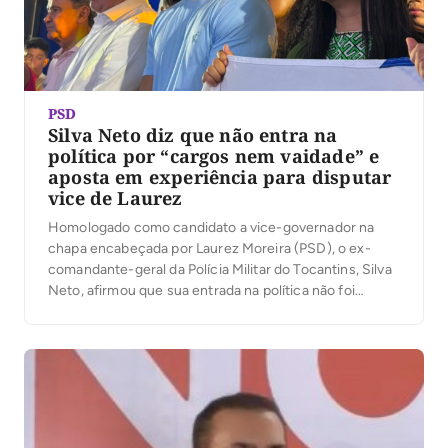
PSD
Silva Neto diz que não entra na
política por “cargos nem vaidade” e
aposta em experiência para disputar
vice de Laurez
Homologado como candidato a vice-governador na
chapa encabeçada por Laurez Moreira (PSD), o ex-
comandante-geral da Polícia Militar do Tocantins, Silva
Neto, afirmou que sua entrada na política não foi
motivada por interesses pessoais, mas pelo desejo de
contribuir com o Estado. O discurso abriu espaço para
a defesa da trajetória de Laurez e para críticas […]