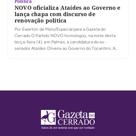
Política
NOVO oficializa Ataídes ao Governo e
lança chapa com discurso de
renovação política
Por Ewerton de Melo/Especial para a Gazeta do
Cerrado O Partido NOVO homologou, na noite desta
terça-feira (4), em Palmas, a candidatura do ex-
senador Ataídes Oliveira ao Governo do Tocantins. A
chapa será composta pela subtenente da Polícia Militar
Rosileia Dias Carneiro como candidata a vice-
governadora e pelo coronel Nilton Santos na disputa
por uma […]