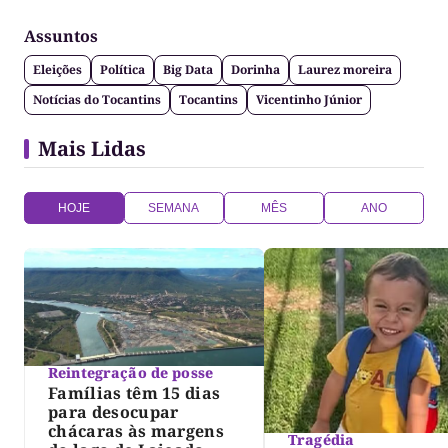
Assuntos
Eleições
Política
Big Data
Dorinha
Laurez moreira
Notícias do Tocantins
Tocantins
Vicentinho Júnior
Mais Lidas
HOJE
SEMANA
MÊS
ANO
Reintegração de posse
Famílias têm 15 dias
para desocupar
chácaras às margens
Tragédia