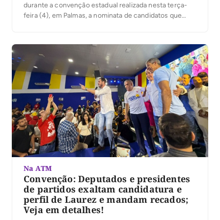
durante a convenção estadual realizada nesta terça-
feira (4), em Palmas, a nominata de candidatos que
disputarão vagas na Câmara dos Deputados, na
Assembleia Legislativa e no Senado Federal. A legenda
apresentou uma chapa com cinco candidatos a
deputado federal, […]
Na ATM
Convenção: Deputados e presidentes
de partidos exaltam candidatura e
perfil de Laurez e mandam recados;
Veja em detalhes!