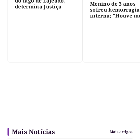
do lago de Lajeado,
Menino de 3 anos
determina Justiça
sofreu hemorragia
interna; "Houve m
violência", diz dir
do IML
Mais Notícias
Mais artigos