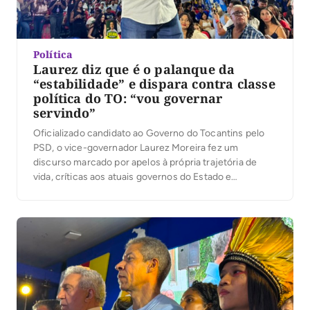
Política
Laurez diz que é o palanque da
“estabilidade” e dispara contra classe
política do TO: “vou governar
servindo”
Oficializado candidato ao Governo do Tocantins pelo
PSD, o vice-governador Laurez Moreira fez um
discurso marcado por apelos à própria trajetória de
vida, críticas aos atuais governos do Estado e
promessas de combate à corrupção. Na convenção
realizada nesta terça-feira, 4, em Palmas, ele afirmou
que pretende inaugurar “um novo tempo” no Tocantins
e prometeu […]