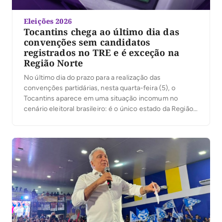
Eleições 2026
Tocantins chega ao último dia das
convenções sem candidatos
registrados no TRE e é exceção na
Região Norte
No último dia do prazo para a realização das
convenções partidárias, nesta quarta-feira (5), o
Tocantins aparece em uma situação incomum no
cenário eleitoral brasileiro: é o único estado da Região
Norte que ainda não possui nenhum candidato
registrado no sistema DivulgaCandContas, plataforma
oficial do Tribunal Superior Eleitoral (TSE) que reúne os
pedidos de registro […]