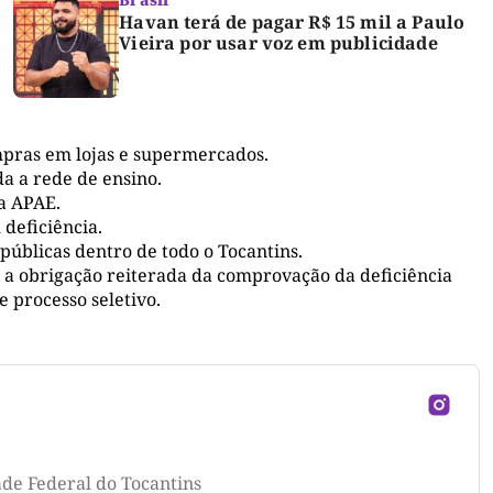
Havan terá de pagar R$ 15 mil a Paulo
Vieira por usar voz em publicidade
mpras em lojas e supermercados.
a a rede de ensino.
da APAE.
deficiência.
úblicas dentro de todo o Tocantins.
 a obrigação reiterada da comprovação da deficiência
 processo seletivo.
ade Federal do Tocantins