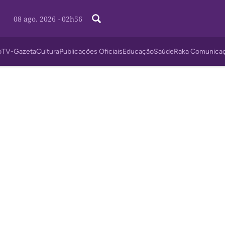
08 ago. 2026
-
02h56
o
TV-Gazeta
Cultura
Publicações Oficiais
Educação
Saúde
Raka Comunica