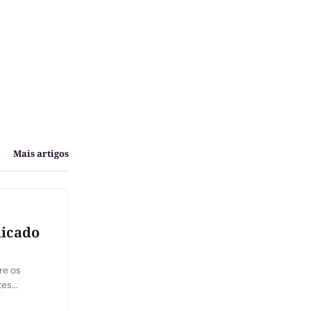
Mais artigos
dicado
re os
tes
feira, 6,