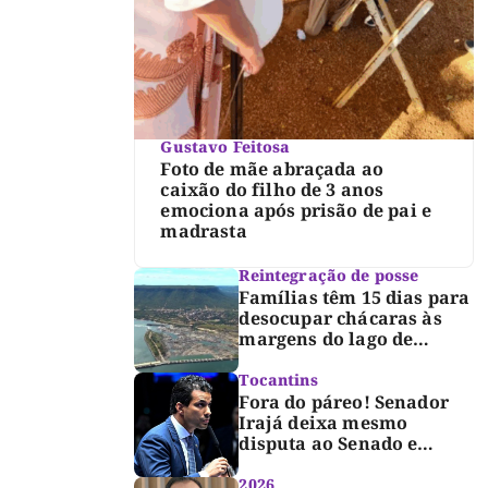
Gustavo Feitosa
Foto de mãe abraçada ao
caixão do filho de 3 anos
emociona após prisão de pai e
madrasta
Reintegração de posse
Famílias têm 15 dias para
desocupar chácaras às
margens do lago de
Lajeado, determina
Justiça
Tocantins
Fora do páreo! Senador
Irajá deixa mesmo
disputa ao Senado e
desabafa: “Saio deste
processo de cabeça
2026