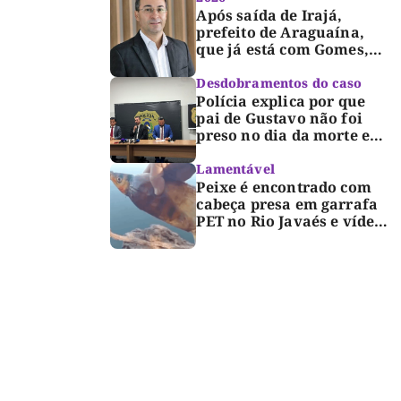
erguida, com gratidão e
Após saída de Irajá,
respeito”
prefeito de Araguaína,
que já está com Gomes,
entra também na
campanha de Dimas e
Desdobramentos do caso
fará anúncio oficial
Polícia explica por que
pai de Gustavo não foi
preso no dia da morte e
detalha avanço da
investigação
Lamentável
Peixe é encontrado com
cabeça presa em garrafa
PET no Rio Javaés e vídeo
alerta para impacto do
lixo nos rios