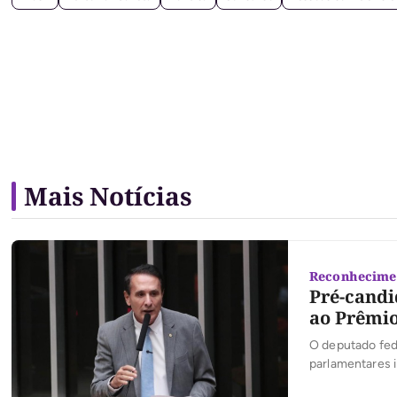
Mais Notícias
Reconhecime
Pré-candi
ao Prêmio
O deputado fede
parlamentares 
premiações do P