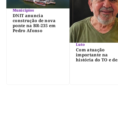
Municípios
DNIT anuncia
construção de nova
ponte na BR-235 em
Pedro Afonso
Luto
Com atuação
importante na
história do TO e de
Palmas, morre Isra
Siqueira; Palmas
decreta luto oficia
três dias