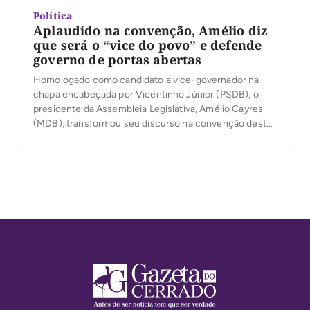
Política
Aplaudido na convenção, Amélio diz
que será o “vice do povo” e defende
governo de portas abertas
Homologado como candidato a vice-governador na
chapa encabeçada por Vicentinho Júnior (PSDB), o
presidente da Assembleia Legislativa, Amélio Cayres
(MDB), transformou seu discurso na convenção desta
quarta-feira, 5, em um relato de origem humilde no
Bico do Papagaio e em uma defesa de um governo
mais próximo da população. Diante da militância
reunida no estacionamento […]