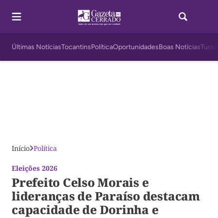
Últimas Notícias
Tocantins
Política
Oportunidades
Boas Notícias
Turis
Início
Política
Eleições 2026
Prefeito Celso Morais e
lideranças de Paraíso destacam
capacidade de Dorinha e