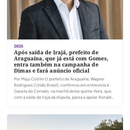
2026
Após saída de Irajá, prefeito de
Araguaína, que já está com Gomes,
entra também na campanha de
Dimas e fará anúncio oficial
Por Maju Cotrim O prefeito de Araguaína, Wagner
Rodrigues (União Brasil), confirmou em entrevista à
Gazeta do Cerrado, na manhã desta quinta-feira, que,
com a saída de Irajá da disputa, passa a apoiar Ronaldo
Dimas (Podemos) para a segunda vaga ao Senado. “O
senador Irajá é um dos maiores parceiros que tive, por
isso as […]