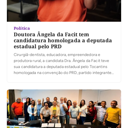
Política
Doutora Ângela da Facit tem
candidatura homologada a deputada
estadual pelo PRD
Cirurgiã-dentista, educadora, empreendedora e
produtora rural, a candidata Dra. Ângela da Facit teve
sua candidatura a deputada estadual pelo Tocantins
homologada na convenção do PRD, partido integrante
da Federação Renovação Solidária. Em seguida, ela
participou da Convenção União pelo Tocantins, que
oficializou a senadora Professora Dorinha como
candidata ao governo estadual, reforçando a sintonia
entre […]