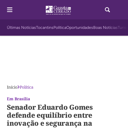
Últimas Notícias
Tocantins
Política
Oportunidades
Boas Notícias
Turis
Início
Política
Em Brasília
Senador Eduardo Gomes
defende equilíbrio entre
inovação e segurança na