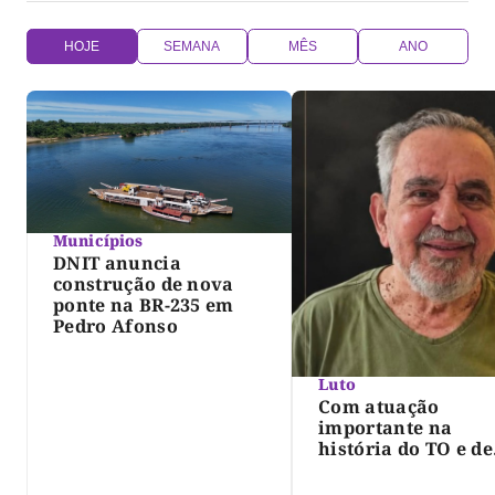
HOJE
SEMANA
MÊS
ANO
Municípios
DNIT anuncia
construção de nova
ponte na BR-235 em
Pedro Afonso
Luto
Com atuação
importante na
história do TO e de
Palmas, morre Isra
Siqueira; Palmas