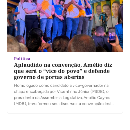
Política
Aplaudido na convenção, Amélio diz
que será o “vice do povo” e defende
governo de portas abertas
Homologado como candidato a vice-governador na
chapa encabeçada por Vicentinho Júnior (PSDB), o
presidente da Assembleia Legislativa, Amélio Cayres
(MDB), transformou seu discurso na convenção desta
quarta-feira, 5, em um relato de origem humilde no
Bico do Papagaio e em uma defesa de um governo
mais próximo da população. Diante da militância
reunida no estacionamento […]