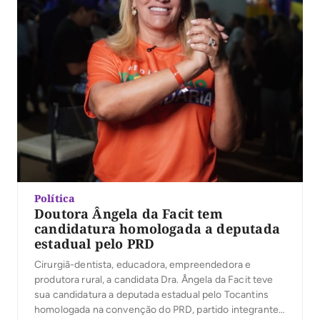
Política
Doutora Ângela da Facit tem
candidatura homologada a deputada
estadual pelo PRD
Cirurgiã-dentista, educadora, empreendedora e
produtora rural, a candidata Dra. Ângela da Facit teve
sua candidatura a deputada estadual pelo Tocantins
homologada na convenção do PRD, partido integrante