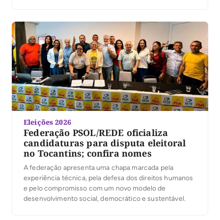
da Federação Renovação Solidária. Em seguida, ela
participou da Convenção União pelo Tocantins, que
oficializou a senadora Professora Dorinha como
candidata ao governo estadual, reforçando a sintonia
entre […]
Eleições 2026
Federação PSOL/REDE oficializa
candidaturas para disputa eleitoral
no Tocantins; confira nomes
A federação apresenta uma chapa marcada pela
experiência técnica, pela defesa dos direitos humanos
e pelo compromisso com um novo modelo de
desenvolvimento social, democrático e sustentável.