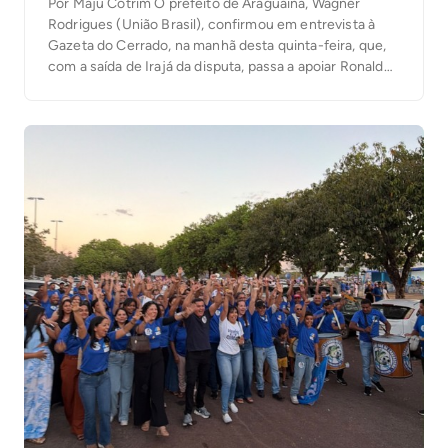
Por Maju Cotrim O prefeito de Araguaína, Wagner
Rodrigues (União Brasil), confirmou em entrevista à
Gazeta do Cerrado, na manhã desta quinta-feira, que,
com a saída de Irajá da disputa, passa a apoiar Ronaldo
Dimas (Podemos) para a segunda vaga ao Senado. “O
senador Irajá é um dos maiores parceiros que tive, por
isso as […]