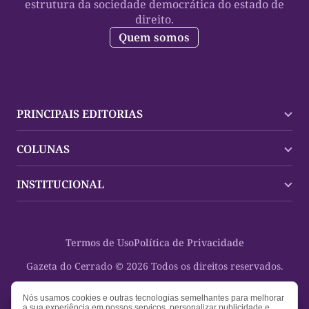
estrutura da sociedade democrática do estado de
direito.
Quem somos
PRINCIPAIS EDITORIAS
Últimas Notícias
COLUNAS
Palmas
Tocantins
Trocando em Miúdos
INSTITUCIONAL
Mundo
Policial
Política
Cultura Dinâmica
Midia Kit
Polícia
Saudabilidade
Contato
Termos de Uso
Política de Privacidade
Oportunidades
Planeta Vivo
Sobre
Cultura
Espaço Cidadania
Gazeta do Cerrado © 2026 Todos os direitos reservados.
Saúde
Turistando Gazeta
Educação
Nosso Direito
Nós usamos cookies e outras tecnologias semelhantes para melhorar
a sua experiência em nossos serviços, personalizar publicidade e