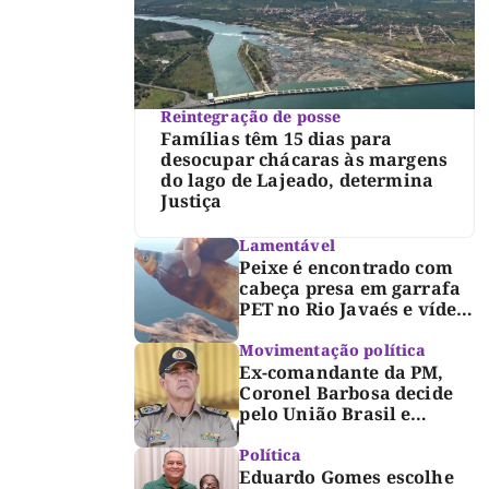
Reintegração de posse
Famílias têm 15 dias para
desocupar chácaras às margens
do lago de Lajeado, determina
Justiça
Lamentável
Peixe é encontrado com
cabeça presa em garrafa
PET no Rio Javaés e vídeo
alerta para impacto do
lixo nos rios
Movimentação política
Ex-comandante da PM,
Coronel Barbosa decide
pelo União Brasil e
reforça chapa federal de
Dorinha
Política
Eduardo Gomes escolhe