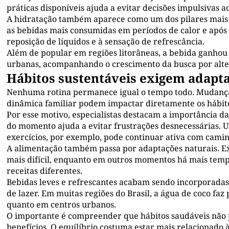
práticas disponíveis ajuda a evitar decisões impulsivas ao
A hidratação também aparece como um dos pilares mais
as bebidas mais consumidas em períodos de calor e após a
reposição de líquidos e à sensação de refrescância.
Além de popular em regiões litorâneas, a bebida ganhou
urbanas, acompanhando o crescimento da busca por alter
Hábitos sustentáveis exigem adapt
Nenhuma rotina permanece igual o tempo todo. Mudanças 
dinâmica familiar podem impactar diretamente os hábito
Por esse motivo, especialistas destacam a importância da
do momento ajuda a evitar frustrações desnecessárias.
exercícios, por exemplo, pode continuar ativa com cam
A alimentação também passa por adaptações naturais. E
mais difícil, enquanto em outros momentos há mais temp
receitas diferentes.
Bebidas leves e refrescantes acabam sendo incorporad
de lazer. Em muitas regiões do Brasil, a água de coco faz
quanto em centros urbanos.
O importante é compreender que hábitos saudáveis não 
benefícios. O equilíbrio costuma estar mais relacionado 