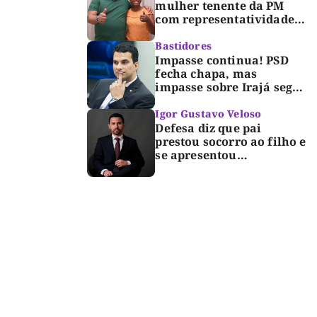
mulher tenente da PM
com representatividade e
trajetória de superação
para compor segunda
Bastidores
suplência ao Senado
Impasse continua! PSD
fecha chapa, mas
impasse sobre Irajá segue
até o limite do prazo no
TRE; Laurez diz que nome
Igor Gustavo Veloso
dele não foi homologado
Defesa diz que pai
prestou socorro ao filho e
se apresentou
espontaneamente à
polícia após morte de
criança de 3 anos