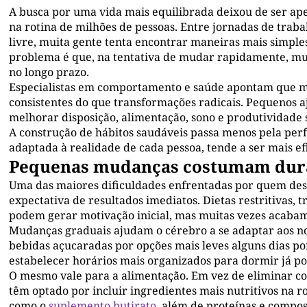
A busca por uma vida mais equilibrada deixou de ser ap
na rotina de milhões de pessoas. Entre jornadas de traba
livre, muita gente tenta encontrar maneiras mais simples
problema é que, na tentativa de mudar rapidamente, mu
no longo prazo.
Especialistas em comportamento e saúde apontam que m
consistentes do que transformações radicais. Pequenos a
melhorar disposição, alimentação, sono e produtividade 
A construção de hábitos saudáveis passa menos pela perfe
adaptada à realidade de cada pessoa, tende a ser mais e
Pequenas mudanças costumam dur
Uma das maiores dificuldades enfrentadas por quem dese
expectativa de resultados imediatos. Dietas restritivas, 
podem gerar motivação inicial, mas muitas vezes acab
Mudanças graduais ajudam o cérebro a se adaptar aos n
bebidas açucaradas por opções mais leves alguns dias p
estabelecer horários mais organizados para dormir já p
O mesmo vale para a alimentação. Em vez de eliminar c
têm optado por incluir ingredientes mais nutritivos na r
como o
suplemento butirato
, além de proteínas e compo