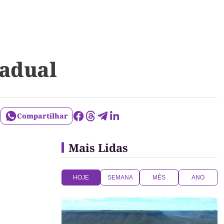
radual
Compartilhar
Mais Lidas
HOJE
SEMANA
MÊS
ANO