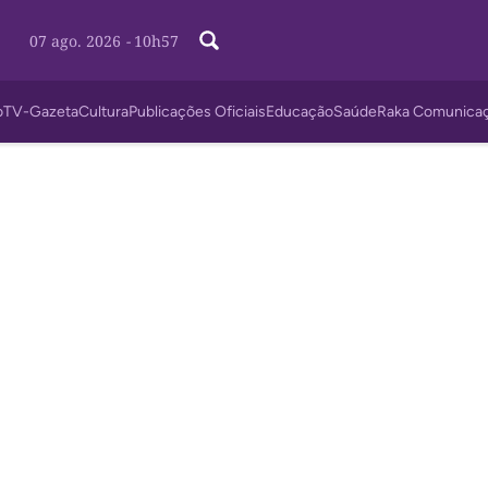
07 ago. 2026
-
10h57
o
TV-Gazeta
Cultura
Publicações Oficiais
Educação
Saúde
Raka Comunica