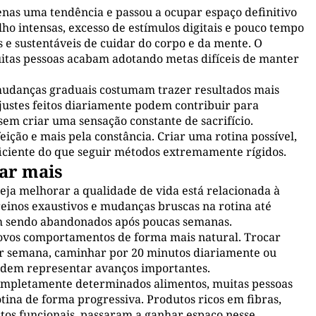
enas uma tendência e passou a ocupar espaço definitivo
lho intensas, excesso de estímulos digitais e pouco tempo
 e sustentáveis de cuidar do corpo e da mente. O
itas pessoas acabam adotando metas difíceis de manter
udanças graduais costumam trazer resultados mais
justes feitos diariamente podem contribuir para
sem criar uma sensação constante de sacrifício.
ição e mais pela constância. Criar uma rotina possível,
ficiente do que seguir métodos extremamente rígidos.
ar mais
ja melhorar a qualidade de vida está relacionada à
treinos exaustivos e mudanças bruscas na rotina até
am sendo abandonados após poucas semanas.
ovos comportamentos de forma mais natural. Trocar
or semana, caminhar por 20 minutos diariamente ou
odem representar avanços importantes.
ompletamente determinados alimentos, muitas pessoas
otina de forma progressiva. Produtos ricos em fibras,
stos funcionais, passaram a ganhar espaço nesse