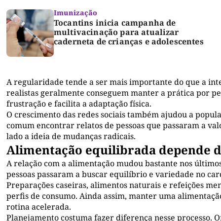
Imunização
Tocantins inicia campanha de
multivacinação para atualizar
caderneta de crianças e adolescentes
A regularidade tende a ser mais importante do que a in
realistas geralmente conseguem manter a prática por per
frustração e facilita a adaptação física.
O crescimento das redes sociais também ajudou a popular
comum encontrar relatos de pessoas que passaram a valor
lado a ideia de mudanças radicais.
Alimentação equilibrada depende de
A relação com a alimentação mudou bastante nos últimos
pessoas passaram a buscar equilíbrio e variedade no car
Preparações caseiras, alimentos naturais e refeições m
perfis de consumo. Ainda assim, manter uma alimentaçã
rotina acelerada.
Planejamento costuma fazer diferença nesse processo. O