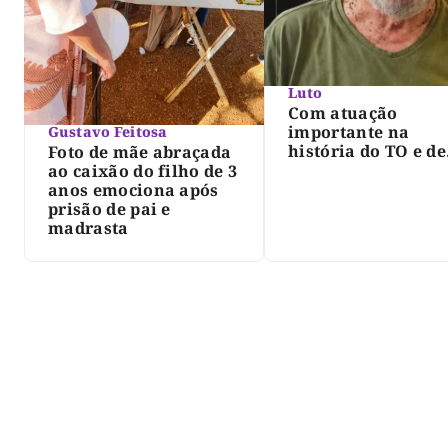
Luto
Com atuação
importante na
Gustavo Feitosa
história do TO e de
Foto de mãe abraçada
Palmas, morre Isra
ao caixão do filho de 3
Siqueira; Palmas
anos emociona após
decreta luto oficia
prisão de pai e
três dias
madrasta