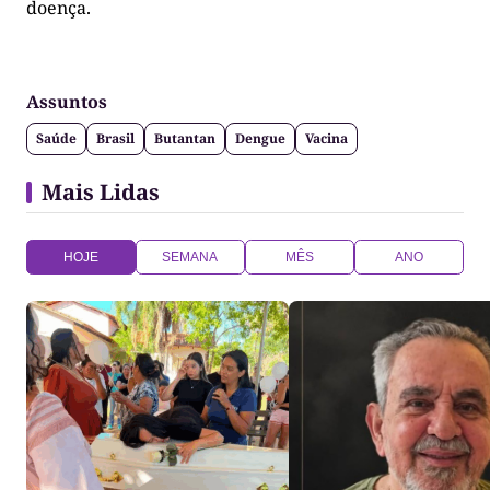
doença.
Assuntos
Saúde
Brasil
Butantan
Dengue
Vacina
Mais Lidas
HOJE
SEMANA
MÊS
ANO