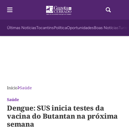
Últimas Notícias
Tocantins
Política
Oportunidades
Boas Notícias
Turis
Início
Saúde
Saúde
Dengue: SUS inicia testes da
vacina do Butantan na próxima
semana