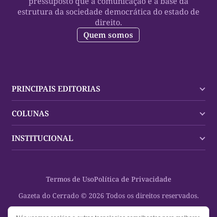
pressuposto que a comunicação é a base da
estrutura da sociedade democrática do estado de
direito.
Quem somos
PRINCIPAIS EDITORIAS
Últimas Notícias
COLUNAS
Palmas
Tocantins
Trocando em Miúdos
INSTITUCIONAL
Mundo
Policial
Política
Cultura Dinâmica
Midia Kit
Polícia
Saudabilidade
Contato
Termos de Uso
Política de Privacidade
Oportunidades
Planeta Vivo
Sobre
Cultura
Espaço Cidadania
Gazeta do Cerrado © 2026 Todos os direitos reservados.
Saúde
Turistando Gazeta
Educação
Nosso Direito