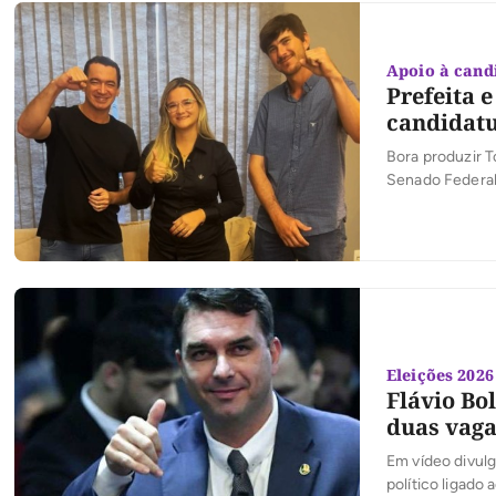
Apoio à cand
Prefeita 
candidat
Bora produzir 
Senado Federal 
lideranças polít
Eleições 2026
Flávio Bo
duas vaga
Em vídeo divulg
político ligado