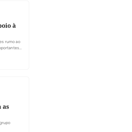
poio à
ães rumo ao
mportantes
 as
 grupo