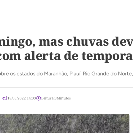
mingo, mas chuvas dev
 com alerta de tempora
obre os estados do Maranhão, Piauí, Rio Grande do Nort
18/03/2022 14:03
Leitura:
3
Minutos