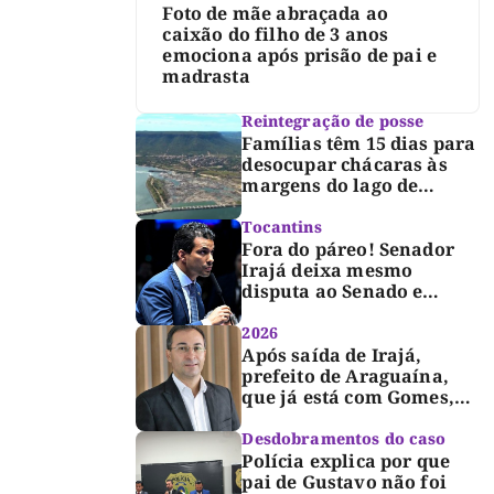
Foto de mãe abraçada ao
caixão do filho de 3 anos
emociona após prisão de pai e
madrasta
Reintegração de posse
Famílias têm 15 dias para
desocupar chácaras às
margens do lago de
Lajeado, determina
Justiça
Tocantins
Fora do páreo! Senador
Irajá deixa mesmo
disputa ao Senado e
desabafa: “Saio deste
processo de cabeça
2026
erguida, com gratidão e
Após saída de Irajá,
respeito”
prefeito de Araguaína,
que já está com Gomes,
entra também na
campanha de Dimas e
Desdobramentos do caso
fará anúncio oficial
Polícia explica por que
pai de Gustavo não foi