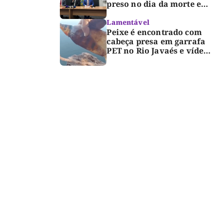
preso no dia da morte e
detalha avanço da
investigação
Lamentável
Peixe é encontrado com
cabeça presa em garrafa
PET no Rio Javaés e vídeo
alerta para impacto do
lixo nos rios