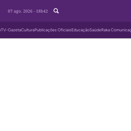
07 ago. 2026
-
18h42
o
TV-Gazeta
Cultura
Publicações Oficiais
Educação
Saúde
Raka Comunica