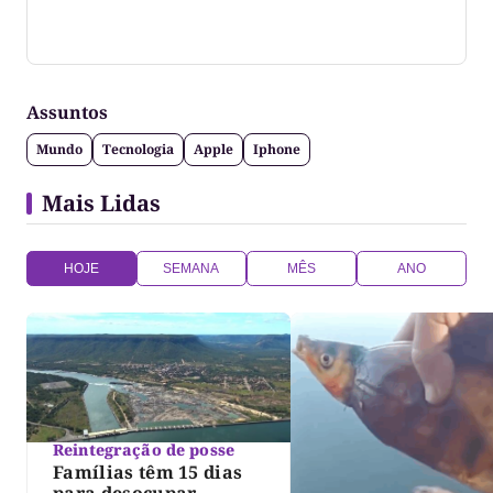
Jornalista formado pela Universidade Federal do
Tocantins
Assuntos
Mundo
Tecnologia
Apple
Iphone
Mais Lidas
HOJE
SEMANA
MÊS
ANO
Reintegração de posse
Famílias têm 15 dias
para desocupar