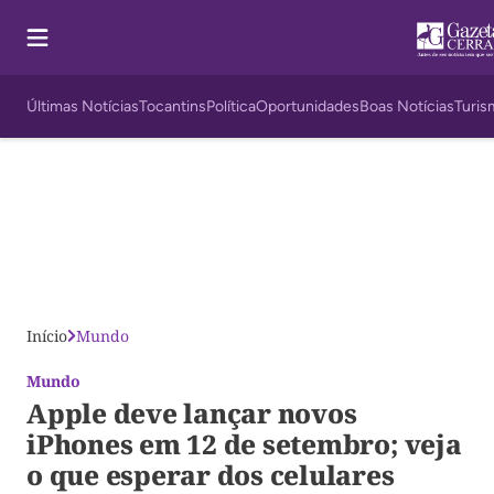
Últimas Notícias
Tocantins
Política
Oportunidades
Boas Notícias
Turis
Início
Mundo
Mundo
Apple deve lançar novos
iPhones em 12 de setembro; veja
o que esperar dos celulares