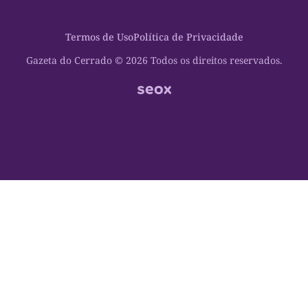
Política
Cultura Dinâmica
Midia Kit
Polícia
Saudabilidade
Contato
Termos de Uso
Política de Privacidade
Oportunidades
Planeta Vivo
Sobre
Cultura
Espaço Cidadania
Gazeta do Cerrado © 2026 Todos os direitos reservados.
Saúde
Turistando Gazeta
Educação
Nosso Direito
Turismo