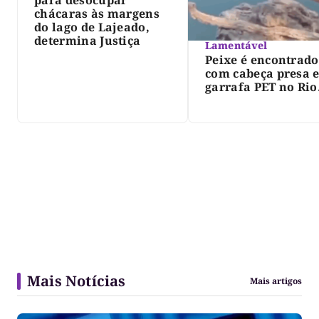
chácaras às margens
do lago de Lajeado,
determina Justiça
Lamentável
Peixe é encontrado
com cabeça presa 
garrafa PET no Rio
Javaés e vídeo aler
para impacto do li
nos rios
Mais Notícias
Mais artigos