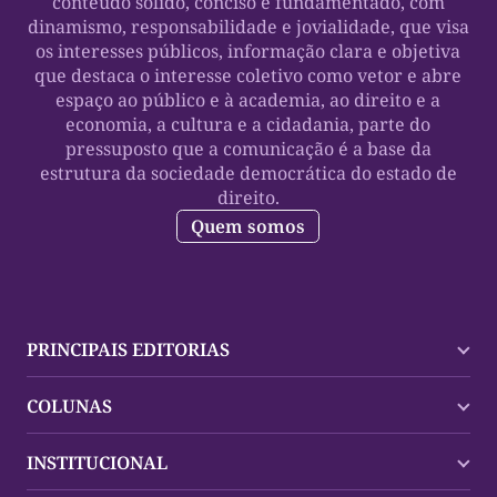
conteúdo sólido, conciso e fundamentado, com
dinamismo, responsabilidade e jovialidade, que visa
os interesses públicos, informação clara e objetiva
que destaca o interesse coletivo como vetor e abre
espaço ao público e à academia, ao direito e a
economia, a cultura e a cidadania, parte do
pressuposto que a comunicação é a base da
estrutura da sociedade democrática do estado de
direito.
Quem somos
PRINCIPAIS EDITORIAS
Últimas Notícias
COLUNAS
Palmas
Tocantins
Trocando em Miúdos
INSTITUCIONAL
Mundo
Policial