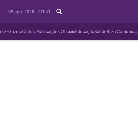
08 ago. 2026
-
17h41
o
TV-Gazeta
Cultura
Publicações Oficiais
Educação
Saúde
Raka Comunica