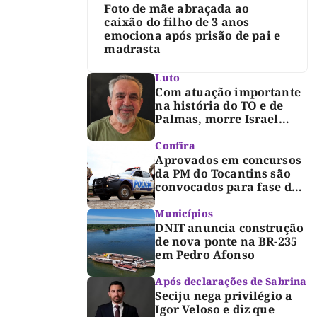
Foto de mãe abraçada ao
caixão do filho de 3 anos
emociona após prisão de pai e
madrasta
Luto
Com atuação importante
na história do TO e de
Palmas, morre Israel
Siqueira; Palmas decreta
luto oficial de três dias
Confira
Aprovados em concursos
da PM do Tocantins são
convocados para fase de
inclusão e posse
Municípios
DNIT anuncia construção
de nova ponte na BR-235
em Pedro Afonso
Após declarações de Sabrina
Seciju nega privilégio a
Igor Veloso e diz que