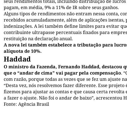
seus rendimentos totais, incluindo distribuição de lucro
pagam, em média, 9% a 11% de IR sobre seus ganhos.
Alguns tipos de rendimentos não entram nessa conta, co
recebidos acumuladamente, além de aplicações isentas, 
indenizações. A lei também define limites para evitar q
contribuinte ultrapasse percentuais fixados para empresa
restituição na declaração anual.
A nova lei também estabelece a tributação para lucro
alíquota de 10%.
Haddad
O ministro da Fazenda, Fernando Haddad, destacou que 
que o “andar de cima” vai pagar pela compensação
. 
com razão, porque todas as vezes que se fez um ajuste nas
“Desta vez, nós resolvemos fazer diferente. Esse projeto 
fizemos para ajustar as contas e que causa certa revolta
a fazer o ajuste. Não foi o andar de baixo”, acrescentou 
Fonte: Agência Brasil