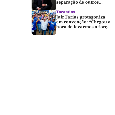
separação de outros
presos é medida de
segurança
Tocantins
Jair Farias protagoniza
em convenção: “Chegou a
hora de levarmos a força
do Bico para o Congresso”