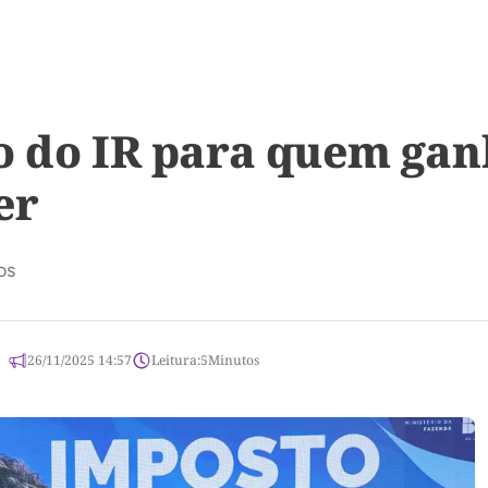
 do IR para quem ganh
er
os
26/11/2025 14:57
Leitura:
5
Minutos