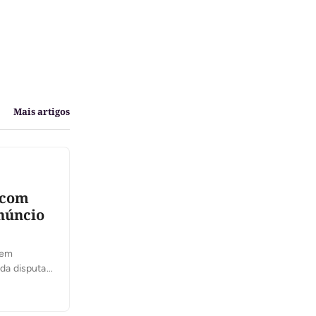
Mais artigos
á com
núncio
 em
da disputa,
rajá é um