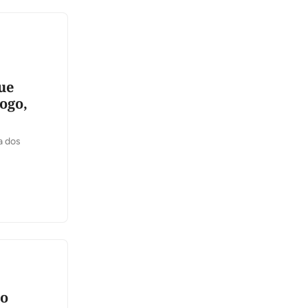
ue
ogo,
a dos
do