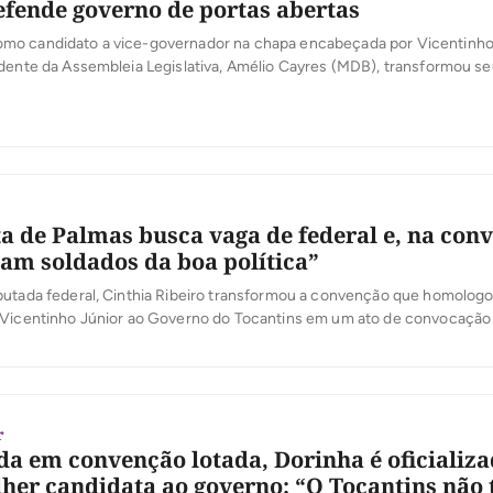
efende governo de portas abertas
o candidato a vice-governador na chapa encabeçada por Vicentinho
dente da Assembleia Legislativa, Amélio Cayres (MDB), transformou se
sta quarta-feira, 5, em um relato de origem humilde no Bico do Papag
um governo mais próximo da população. Diante da militância reunida n
 […]
ta de Palmas busca vaga de federal e, na con
jam soldados da boa política”
putada federal, Cinthia Ribeiro transformou a convenção que homologo
 Vicentinho Júnior ao Governo do Tocantins em um ato de convocação
 mudança de rumos no Estado. Em discurso marcado por referências à f
tico, ela defendeu a chapa liderada por Vicentinho Júnior, ao […]
r
a em convenção lotada, Dorinha é oficializ
her candidata ao governo: “O Tocantins não