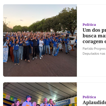
Política
Um dos pr
busca man
coragem 
Partido Progres
Deputados nas 
Política
Aplaudido