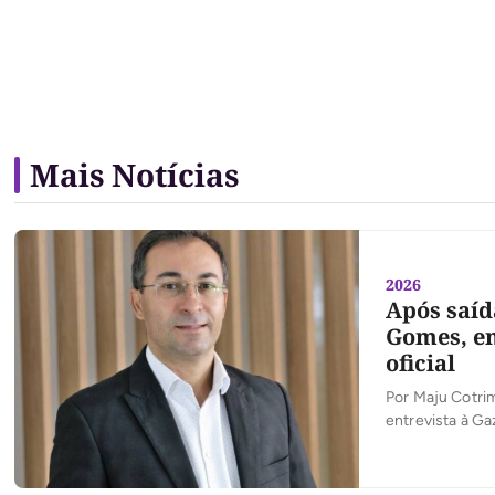
Mais Notícias
2026
Após saíd
Gomes, e
oficial
Por Maju Cotrim
entrevista à Ga
passa a apoiar
dos maiores par