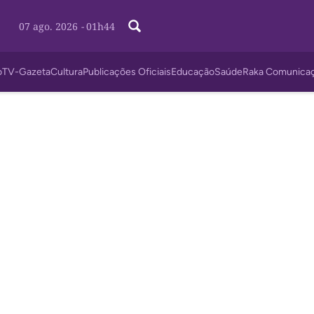
07 ago. 2026
-
01h44
o
TV-Gazeta
Cultura
Publicações Oficiais
Educação
Saúde
Raka Comunica