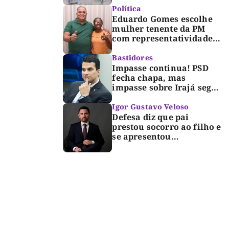
Dorinha
Política
Eduardo Gomes escolhe
mulher tenente da PM
com representatividade e
trajetória de superação
para compor segunda
Bastidores
suplência ao Senado
Impasse continua! PSD
fecha chapa, mas
impasse sobre Irajá segue
até o limite do prazo no
TRE; Laurez diz que nome
Igor Gustavo Veloso
dele não foi homologado
Defesa diz que pai
prestou socorro ao filho e
se apresentou
espontaneamente à
polícia após morte de
criança de 3 anos