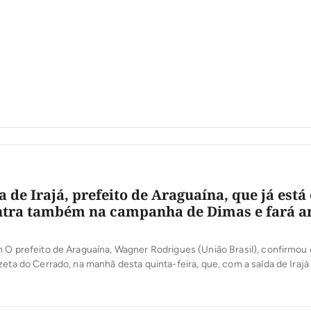
a de Irajá, prefeito de Araguaína, que já est
ntra também na campanha de Dimas e fará a
 O prefeito de Araguaína, Wagner Rodrigues (União Brasil), confirmou
zeta do Cerrado, na manhã desta quinta-feira, que, com a saída de Irajá 
 Ronaldo Dimas (Podemos) para a segunda vaga ao Senado. “O senador I
ceiros que tive, por isso as […]