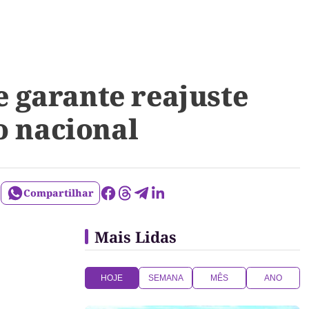
 garante reajuste
o nacional
Compartilhar
Mais Lidas
HOJE
SEMANA
MÊS
ANO