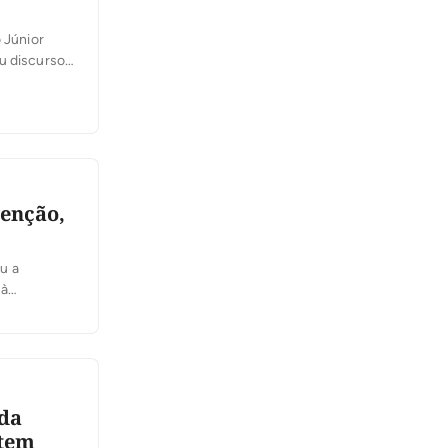
 Júnior
u discurso
aio e em
o
venção,
u a
 à
é e críticas
ada
 tem