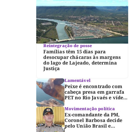
Reintegração de posse
Famílias têm 15 dias para
desocupar chácaras às margens
do lago de Lajeado, determina
Justiça
Lamentável
Peixe é encontrado com
cabeça presa em garrafa
PET no Rio Javaés e vídeo
alerta para impacto do
lixo nos rios
Movimentação política
Ex-comandante da PM,
Coronel Barbosa decide
pelo União Brasil e
reforça chapa federal de