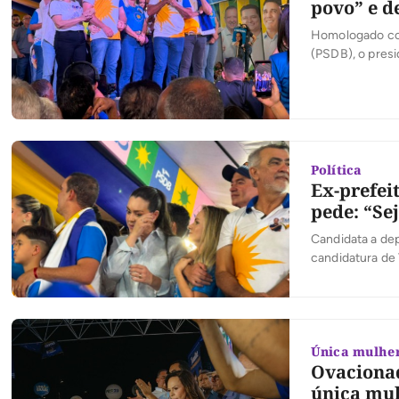
povo” e d
Homologado com
(PSDB), o presi
na convenção de
uma defesa de 
estacionamento
Política
Ex-prefei
pede: “Se
Candidata a de
candidatura de
mobilização e à
ao cenário polí
Única mulhe
Ovacionad
única mul