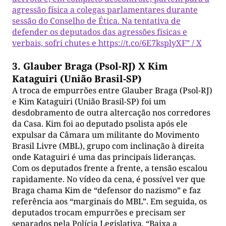
agressão física a colegas parlamentares durante
sessão do Conselho de Ética. Na tentativa de
defender os deputados das agressões físicas e
verbais, sofri chutes e https://t.co/6E7ksplyXF” / X
3. Glauber Braga (Psol-RJ) X Kim
Kataguiri (União Brasil-SP)
A troca de empurrões entre Glauber Braga (Psol-RJ)
e Kim Kataguiri (União Brasil-SP) foi um
desdobramento de outra altercação nos corredores
da Casa. Kim foi ao deputado psolista após ele
expulsar da Câmara um militante do Movimento
Brasil Livre (MBL), grupo com inclinação à direita
onde Kataguiri é uma das principais lideranças.
Com os deputados frente a frente, a tensão escalou
rapidamente. No vídeo da cena, é possível ver que
Braga chama Kim de “defensor do nazismo” e faz
referência aos “marginais do MBL”. Em seguida, os
deputados trocam empurrões e precisam ser
separados pela Polícia Legislativa. “Baixa a