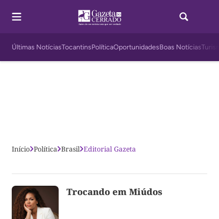
Últimas Notícias
Tocantins
Política
Oportunidades
Boas Notícias
Turis
Início
Política
Brasil
Editorial Gazeta
Trocando em Miúdos