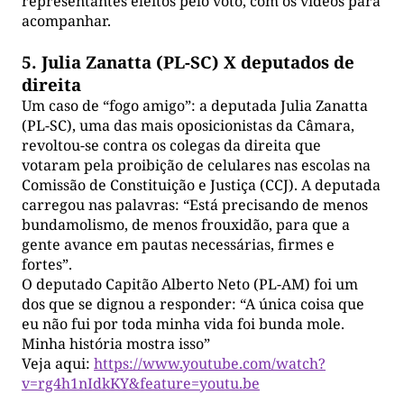
representantes eleitos pelo voto, com os vídeos para
acompanhar.
5. Julia Zanatta (PL-SC) X deputados de
direita
Um caso de “fogo amigo”: a deputada Julia Zanatta
(PL-SC), uma das mais oposicionistas da Câmara,
revoltou-se contra os colegas da direita que
votaram pela proibição de celulares nas escolas na
Comissão de Constituição e Justiça (CCJ). A deputada
carregou nas palavras: “Está precisando de menos
bundamolismo, de menos frouxidão, para que a
gente avance em pautas necessárias, firmes e
fortes”.
O deputado Capitão Alberto Neto (PL-AM) foi um
dos que se dignou a responder: “A única coisa que
eu não fui por toda minha vida foi bunda mole.
Minha história mostra isso”
Veja aqui:
https://www.youtube.com/watch?
v=rg4h1nIdkKY&feature=youtu.be