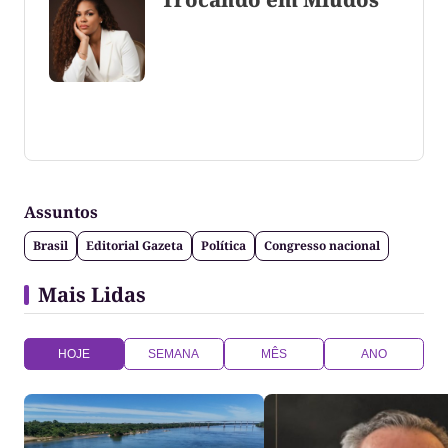
Coluna escrita por Maju Cotrim escritora e
consultora de comunicação. CEO Editora-Chefe da
Gazeta do Cerrado. Jornalismo de causa, social,
político e anti-fake!
Assuntos
Brasil
Editorial Gazeta
Política
Congresso nacional
Mais Lidas
HOJE
SEMANA
MÊS
ANO