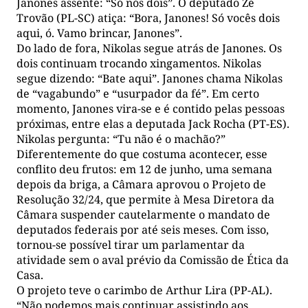
Janones assente: “Só nós dois”. O deputado Zé
Trovão (PL-SC) atiça: “Bora, Janones! Só vocês dois
aqui, ó. Vamo brincar, Janones”.
Do lado de fora, Nikolas segue atrás de Janones. Os
dois continuam trocando xingamentos. Nikolas
segue dizendo: “Bate aqui”. Janones chama Nikolas
de “vagabundo” e “usurpador da fé”. Em certo
momento, Janones vira-se e é contido pelas pessoas
próximas, entre elas a deputada Jack Rocha (PT-ES).
Nikolas pergunta: “Tu não é o machão?”
Diferentemente do que costuma acontecer, esse
conflito deu frutos: em 12 de junho, uma semana
depois da briga, a Câmara aprovou o Projeto de
Resolução 32/24, que permite à Mesa Diretora da
Câmara suspender cautelarmente o mandato de
deputados federais por até seis meses. Com isso,
tornou-se possível tirar um parlamentar da
atividade sem o aval prévio da Comissão de Ética da
Casa.
O projeto teve o carimbo de Arthur Lira (PP-AL).
“Não podemos mais continuar assistindo aos