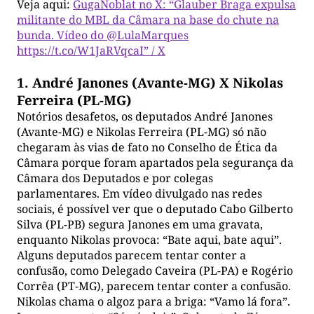
Veja aqui:
GugaNoblat no X: “Glauber Braga expulsa
militante do MBL da Câmara na base do chute na
bunda. Vídeo do @LulaMarques
https://t.co/W1JaRVqcaI” / X
1. André Janones (Avante-MG) X Nikolas
Ferreira (PL-MG)
Notórios desafetos, os deputados André Janones
(Avante-MG) e Nikolas Ferreira (PL-MG) só não
chegaram às vias de fato no Conselho de Ética da
Câmara porque foram apartados pela segurança da
Câmara dos Deputados e por colegas
parlamentares. Em vídeo divulgado nas redes
sociais, é possível ver que o deputado Cabo Gilberto
Silva (PL-PB) segura Janones em uma gravata,
enquanto Nikolas provoca: “Bate aqui, bate aqui”.
Alguns deputados parecem tentar conter a
confusão, como Delegado Caveira (PL-PA) e Rogério
Corrêa (PT-MG), parecem tentar conter a confusão.
Nikolas chama o algoz para a briga: “Vamo lá fora”.