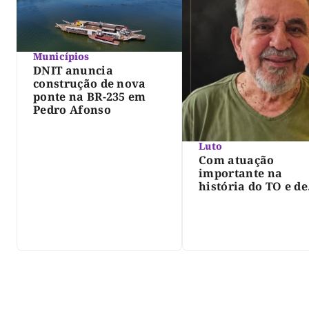
Municípios
DNIT anuncia
construção de nova
ponte na BR-235 em
Pedro Afonso
Luto
Com atuação
importante na
história do TO e de
Palmas, morre Isra
Siqueira; Palmas
decreta luto oficia
três dias