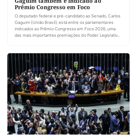
Gaguim também é indicado ao
Prêmio Congresso em Foco
O deputado federal e pré-candidato ao Senado, Carlos
Gaguim (União Brasil), está entre os parlamentares
indicados ao Prêmio Congresso em Foco 2026, uma
das mais importantes premiações do Poder Legislativo
brasileiro. A votação popular foi aberta nesta segunda-
feira, 6, permitindo que a população participe da
escolha dos deputados e senadores que mais se
destacaram no […]