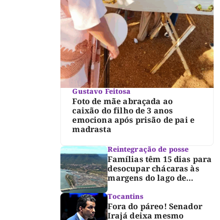
Gustavo Feitosa
Foto de mãe abraçada ao
caixão do filho de 3 anos
emociona após prisão de pai e
madrasta
Reintegração de posse
Famílias têm 15 dias para
desocupar chácaras às
margens do lago de
Lajeado, determina
Justiça
Tocantins
Fora do páreo! Senador
Irajá deixa mesmo