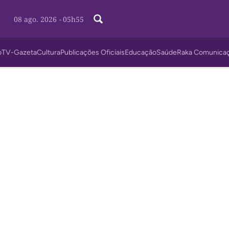
08 ago. 2026
-
05h55
o
TV-Gazeta
Cultura
Publicações Oficiais
Educação
Saúde
Raka Comunica