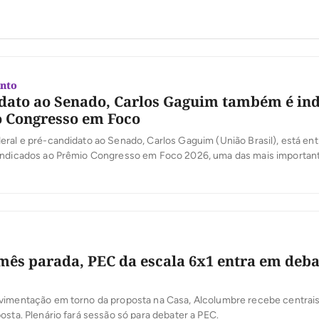
nto
dato ao Senado, Carlos Gaguim também é in
 Congresso em Foco
ral e pré-candidato ao Senado, Carlos Gaguim (União Brasil), está ent
indicados ao Prêmio Congresso em Foco 2026, uma das mais importan
oder Legislativo brasileiro. A votação popular foi aberta nesta segunda-
 a população participe da escolha dos deputados e senadores que mais
[…]
ês parada, PEC da escala 6x1 entra em deba
vimentação em torno da proposta na Casa, Alcolumbre recebe centrais 
osta. Plenário fará sessão só para debater a PEC.