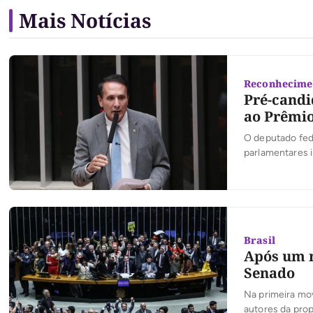
Mais Notícias
Reconhecime
Pré-candi
ao Prêmio
O deputado fede
parlamentares 
premiações do P
permitindo que
destacaram no 
Brasil
Após um m
Senado
Na primeira mo
autores da prop