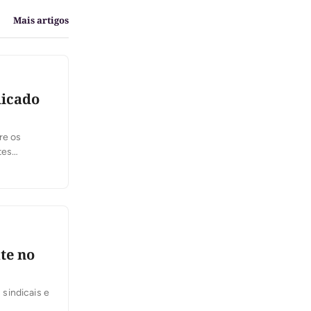
Mais artigos
dicado
re os
tes
feira, 6,
 se
te no
sindicais e