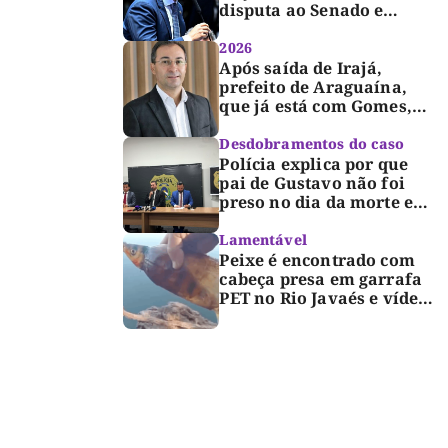
disputa ao Senado e
desabafa: “Saio deste
processo de cabeça
2026
erguida, com gratidão e
Após saída de Irajá,
respeito”
prefeito de Araguaína,
que já está com Gomes,
entra também na
campanha de Dimas e
Desdobramentos do caso
fará anúncio oficial
Polícia explica por que
pai de Gustavo não foi
preso no dia da morte e
detalha avanço da
investigação
Lamentável
Peixe é encontrado com
cabeça presa em garrafa
PET no Rio Javaés e vídeo
alerta para impacto do
lixo nos rios