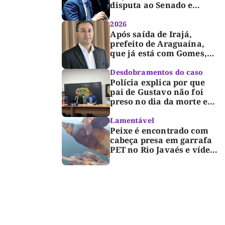
disputa ao Senado e
desabafa: “Saio deste
processo de cabeça
2026
erguida, com gratidão e
Após saída de Irajá,
respeito”
prefeito de Araguaína,
que já está com Gomes,
entra também na
campanha de Dimas e
Desdobramentos do caso
fará anúncio oficial
Polícia explica por que
pai de Gustavo não foi
preso no dia da morte e
detalha avanço da
investigação
Lamentável
Peixe é encontrado com
cabeça presa em garrafa
PET no Rio Javaés e vídeo
alerta para impacto do
lixo nos rios