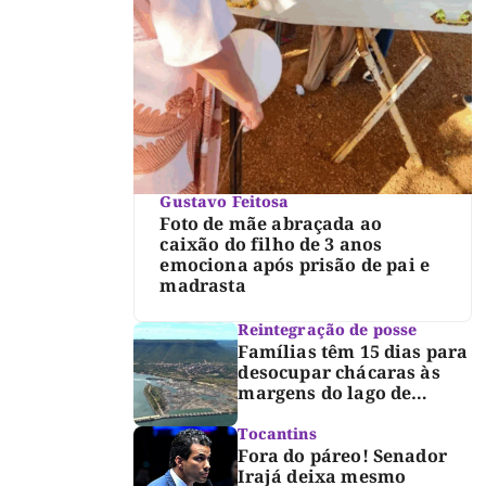
Gustavo Feitosa
Foto de mãe abraçada ao
caixão do filho de 3 anos
emociona após prisão de pai e
madrasta
Reintegração de posse
Famílias têm 15 dias para
desocupar chácaras às
margens do lago de
Lajeado, determina
Justiça
Tocantins
Fora do páreo! Senador
Irajá deixa mesmo