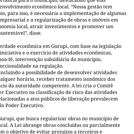
senvolvimento econômico local. “Nossa gestão tem
o, para isso, é necessária a implementação de algumas
empresarial e a regularização de obras e imóveis em
onomia local, atrair investimentos e promover um
ustentável”, disse.
berdade econômica em Gurupi, com base na legislação
iniciativa e o exercício de atividades econômicas,
oa-fé, intervenção subsidiária do município,
orcionalidade na regulação.
, incluindo a possibilidade de desenvolver atividades
ualquer horário, receber tratamento isonômico dos
ncio da autoridade competente. A lei cria o Comitê
r Executivo na classificação de risco das atividades
elacionadas a atos públicos de liberação prevalecem
lo Poder Executivo.
 Gurupi, que busca regularizar obras no município de
iscal. A Lei abrange obras concluídas ou parcialmente
 o objetivo de evitar prejuízos a terceiros e