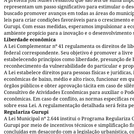
representam um passo significativo para estimular o de
buscado promover avanços em todas as áreas do municípi
leis para criar condições favoráveis para o crescimento 
Gurupi. Com essas medidas, esperamos impulsionar a ec
ambiente propício para a inovação e o desenvolvimento s
Liberdade econômica
A Lei Complementar nº 41 regulamenta os direitos de li
federal correspondente. Seu objetivo é promover a livre 
estabelecendo princípios como liberdade, presunção de b
reconhecimento da vulnerabilidade do particular e prop
A Lei estabelece direitos para pessoas físicas e jurídicas
econômicas de baixo, médio e alto risco, funcionar em q
órgãos públicos e obter aprovação tácita em caso de silê
Consultivo de Atividades Econômicas para auxiliar o Pode
econômicas. Em caso de conflito, as normas específicas r
sobre essa Lei. A regulamentação detalhada será feita pe
Regulariza Gurupi
A Lei Municipal nº 2.644 institui o Programa Regulariza
Gurupi por meio de incentivos técnicos e simplificação f
concluídas em desacordo com a legislação urbanística, com