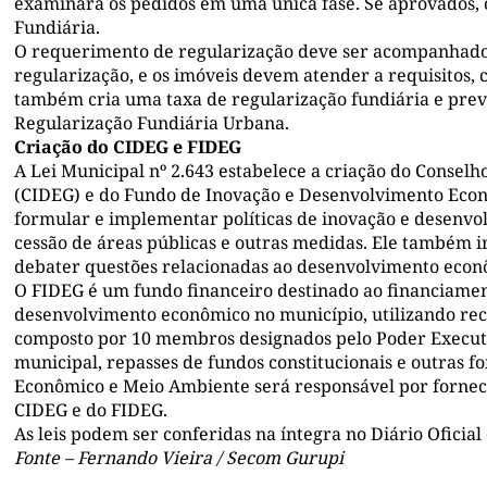
examinará os pedidos em uma única fase. Se aprovados,
Fundiária.
O requerimento de regularização deve ser acompanhado 
regularização, e os imóveis devem atender a requisitos, 
também cria uma taxa de regularização fundiária e prevê
Regularização Fundiária Urbana.
Criação do CIDEG e FIDEG
A Lei Municipal nº 2.643 estabelece a criação do Conse
(CIDEG) e do Fundo de Inovação e Desenvolvimento Econ
formular e implementar políticas de inovação e desenvol
cessão de áreas públicas e outras medidas. Ele também ir
debater questões relacionadas ao desenvolvimento econ
O FIDEG é um fundo financeiro destinado ao financiamen
desenvolvimento econômico no município, utilizando rec
composto por 10 membros designados pelo Poder Execut
municipal, repasses de fundos constitucionais e outras 
Econômico e Meio Ambiente será responsável por fornec
CIDEG e do FIDEG.
As leis podem ser conferidas na íntegra no Diário Oficia
Fonte – Fernando Vieira / Secom Gurupi