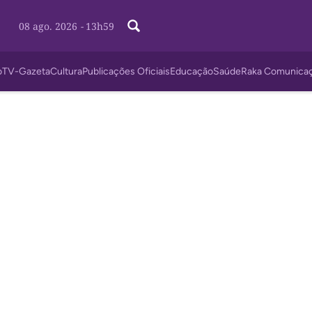
08 ago. 2026
-
13h59
o
TV-Gazeta
Cultura
Publicações Oficiais
Educação
Saúde
Raka Comunica