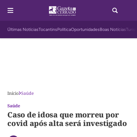
Últimas Notícias
Tocantins
Política
Oportunidades
Boas Notícias
Turis
Início
Saúde
Saúde
Caso de idosa que morreu por
covid após alta será investigado