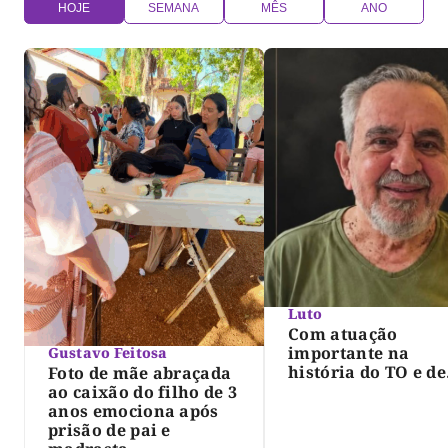
HOJE
SEMANA
MÊS
ANO
Luto
Com atuação
importante na
Gustavo Feitosa
história do TO e de
Foto de mãe abraçada
Palmas, morre Isra
ao caixão do filho de 3
Siqueira; Palmas
anos emociona após
decreta luto oficia
prisão de pai e