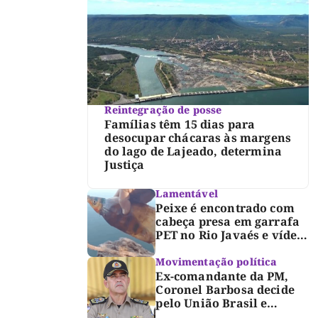
Reintegração de posse
Famílias têm 15 dias para
desocupar chácaras às margens
do lago de Lajeado, determina
Justiça
Lamentável
Peixe é encontrado com
cabeça presa em garrafa
PET no Rio Javaés e vídeo
alerta para impacto do
lixo nos rios
Movimentação política
Ex-comandante da PM,
Coronel Barbosa decide
pelo União Brasil e
reforça chapa federal de