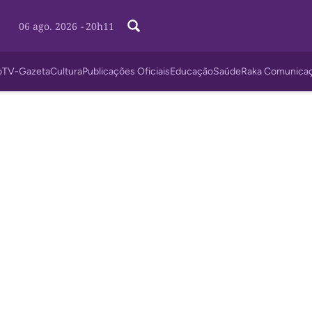
06 ago. 2026
-
20h11
o
TV-Gazeta
Cultura
Publicações Oficiais
Educação
Saúde
Raka Comunica