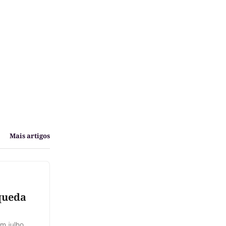
Mais artigos
queda
m julho,