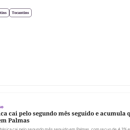
tins
Tocantins
so
ica cai pelo segundo mês seguido e acumula 
 em Palmas
 básica cai pelo segundo mês seguido em Palmas, com recuo de 4,3% e