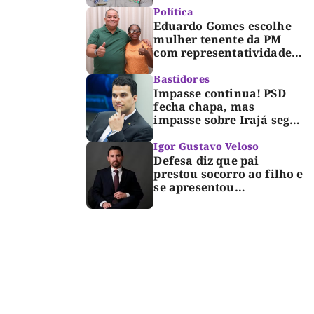
Dorinha
Política
Eduardo Gomes escolhe
mulher tenente da PM
com representatividade e
trajetória de superação
para compor segunda
Bastidores
suplência ao Senado
Impasse continua! PSD
fecha chapa, mas
impasse sobre Irajá segue
até o limite do prazo no
TRE; Laurez diz que nome
Igor Gustavo Veloso
dele não foi homologado
Defesa diz que pai
prestou socorro ao filho e
se apresentou
espontaneamente à
polícia após morte de
criança de 3 anos