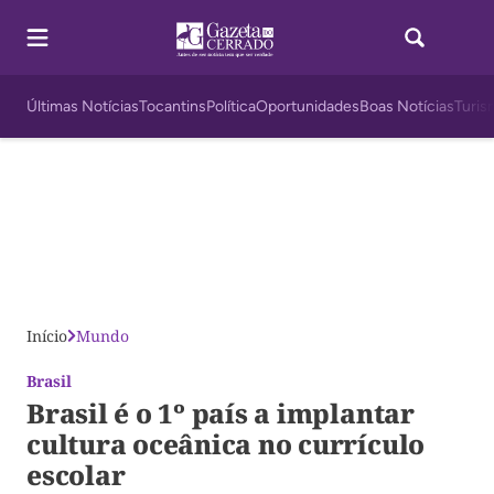
Últimas Notícias
Tocantins
Política
Oportunidades
Boas Notícias
Turis
Início
Mundo
Brasil
Brasil é o 1º país a implantar
cultura oceânica no currículo
escolar