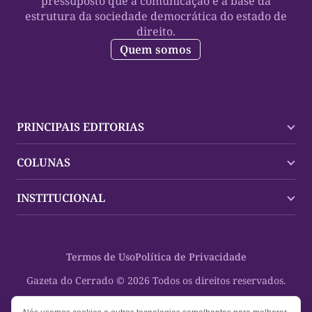
pressuposto que a comunicação é a base da
estrutura da sociedade democrática do estado de
direito.
Quem somos
PRINCIPAIS EDITORIAS
Últimas Notícias
COLUNAS
Palmas
Tocantins
Trocando em Miúdos
INSTITUCIONAL
Mundo
Policial
Política
Cultura Dinâmica
Midia Kit
Polícia
Saudabilidade
Contato
Termos de Uso
Política de Privacidade
Oportunidades
Planeta Vivo
Sobre
Cultura
Espaço Cidadania
Gazeta do Cerrado © 2026 Todos os direitos reservados.
Saúde
Turistando Gazeta
Educação
Nosso Direito