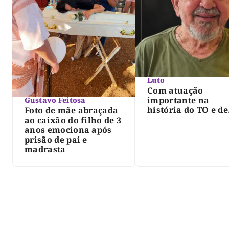
Luto
Com atuação
importante na
Gustavo Feitosa
história do TO e de
Foto de mãe abraçada
Palmas, morre Isra
ao caixão do filho de 3
Siqueira; Palmas
anos emociona após
decreta luto oficia
prisão de pai e
três dias
madrasta