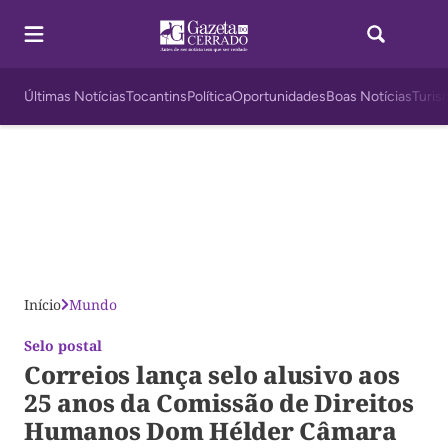
Últimas Notícias
Tocantins
Política
Oportunidades
Boas Notícias
Turis
Início
Mundo
Selo postal
Correios lança selo alusivo aos
25 anos da Comissão de Direitos
Humanos Dom Hélder Câmara