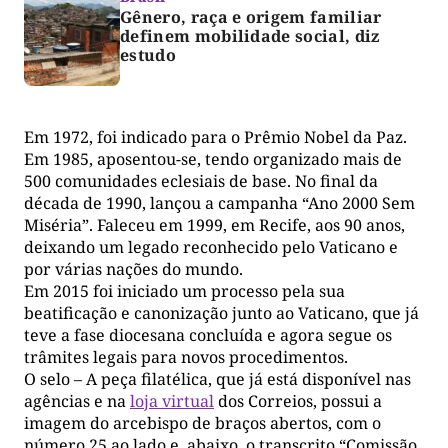
Gênero, raça e origem familiar
definem mobilidade social, diz
estudo
Em 1972, foi indicado para o Prêmio Nobel da Paz.
Em 1985, aposentou-se, tendo organizado mais de
500 comunidades eclesiais de base. No final da
década de 1990, lançou a campanha “Ano 2000 Sem
Miséria”. Faleceu em 1999, em Recife, aos 90 anos,
deixando um legado reconhecido pelo Vaticano e
por várias nações do mundo.
Em 2015 foi iniciado um processo pela sua
beatificação e canonização junto ao Vaticano, que já
teve a fase diocesana concluída e agora segue os
trâmites legais para novos procedimentos.
O selo – A peça filatélica, que já está disponível nas
agências e na
loja virtual
dos Correios, possui a
imagem do arcebispo de braços abertos, com o
número 25 ao lado e, abaixo, o transcrito “Comissão