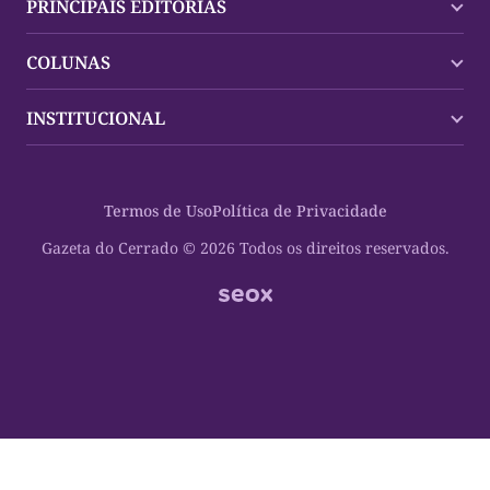
PRINCIPAIS EDITORIAS
Últimas Notícias
COLUNAS
Palmas
Tocantins
Trocando em Miúdos
INSTITUCIONAL
Mundo
Policial
Política
Cultura Dinâmica
Midia Kit
Polícia
Saudabilidade
Contato
Termos de Uso
Política de Privacidade
Oportunidades
Planeta Vivo
Sobre
Cultura
Espaço Cidadania
Gazeta do Cerrado © 2026 Todos os direitos reservados.
Saúde
Turistando Gazeta
Educação
Nosso Direito
Turismo