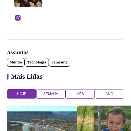
Jornalista formado pela Universidade Federal do
Tocantins
Assuntos
Mundo
Tecnologia
Samsung
Mais Lidas
HOJE
SEMANA
MÊS
ANO