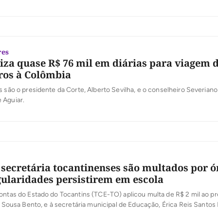
res
iza quase R$ 76 mil em diárias para viagem d
ros à Colômbia
s são o presidente da Corte, Alberto Sevilha, e o conselheiro Severian
 Aguiar.
e secretária tocantinenses são multados por 
gularidades persistirem em escola
ontas do Estado do Tocantins (TCE-TO) aplicou multa de R$ 2 mil ao pr
id Sousa Bento, e à secretária municipal de Educação, Érica Reis Santos
 continuaram sem solução na Escola Municipal Nossa Senhora do Perp