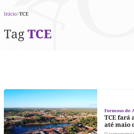
Início
TCE
Tag
TCE
Formoso do 
TCE fará 
até maio 
O cronograma p