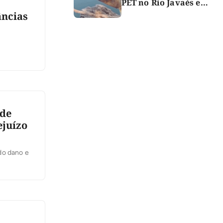
PET no Rio Javaés e
vídeo alerta para
âncias
impacto do lixo nos rios
 de
ejuízo
 do dano e