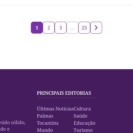
alidades, que totalizam R$ 4 mil, foram definidas […]
1
2
3
…
25
PRINCIPAIS EDITORIAS
Últimas Notícias
Cultura
Palmas
Saúde
údo sólido,
Tocantins
Educação
ade e
Mundo
Turismo