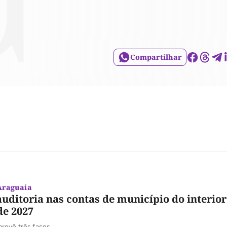
Compartilhar
Araguaia
auditoria nas contas de município do interio
de 2027
revê três fases.