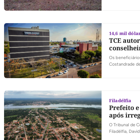
14,6 mil dóla
TCE autor
conselhei
Os beneficiário
Costandrade de
Filadélfia
Prefeito 
após irre
O Tribunal de C
Filadélfia, Dav
por falhas que