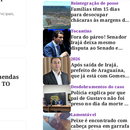
Reintegração de posse
Famílias têm 15 dias
para desocupar
icipais,
chácaras às margens do
lago de Lajeado,
determina Justiça
Tocantins
Fora do páreo! Senador
Irajá deixa mesmo
disputa ao Senado e
desabafa: “Saio deste
processo de cabeça
2026
erguida, com gratidão e
Após saída de Irajá,
respeito”
prefeito de Araguaína,
que já está com Gomes,
emendas
entra também na
o TO
campanha de Dimas e
Desdobramentos do caso
fará anúncio oficial
Polícia explica por que
pai de Gustavo não foi
preso no dia da morte e
detalha avanço da
investigação
Lamentável
Peixe é encontrado com
cabeça presa em garrafa