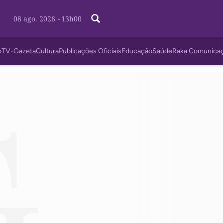
08 ago. 2026
-
13h00
o
TV-Gazeta
Cultura
Publicações Oficiais
Educação
Saúde
Raka Comunica