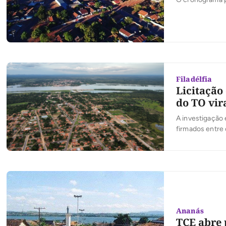
Filadélfia
Licitação
do TO vir
A investigação 
firmados entre 
Ananás
TCE abre 