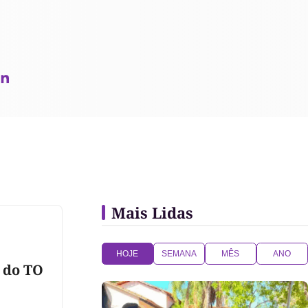
Mais Lidas
HOJE
SEMANA
MÊS
ANO
r do TO