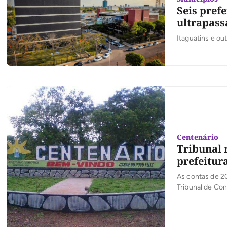
Seis pref
ultrapass
Itaguatins e ou
Centenário
Tribunal 
prefeitur
As contas de 20
Tribunal de Con
Segunda Câmara
município, envo
os saldos bancá