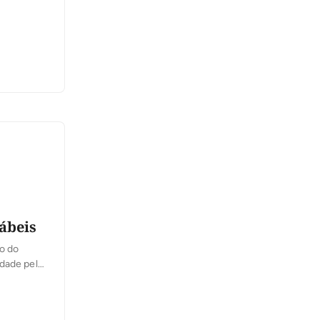
tábeis
o do
idade pela
nceira do
ncias entre