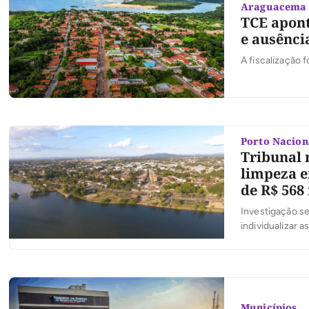
Araguacema
TCE apont
e ausênci
A fiscalização f
Porto Nacion
Tribunal 
limpeza e
de R$ 568
Investigação ser
individualizar 
Municípios