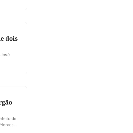
e dois
o José
órgão
efeito de
 Moraes,
étuo