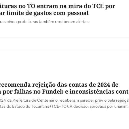
eituras no TO entram na mira do TCE por
ar limite de gastos com pessoal
tras cinco prefeituras também receberam alertas.
recomenda rejeição das contas de 2024 de
a por falhas no Fundeb e inconsistências con
24 da Prefeitura de Centenário receberam parecer prévio pela rejeiçã
tas do Estado do Tocantins (TCE-TO). A decisão, aprovada por unanim
 da Corte, aponta irregularidades consideradas graves na gestão fina
lvendo recursos do Fundeb, déficit em convênios estaduais e divergê
rios […]